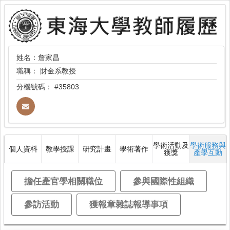
姓名：詹家昌
職稱：
財金系教授
分機號碼：
#35803
學術活動及
學術服務與
個人資料
教學授課
研究計畫
學術著作
獲獎
產學互動
擔任產官學相關職位
參與國際性組織
參訪活動
獲報章雜誌報導事項