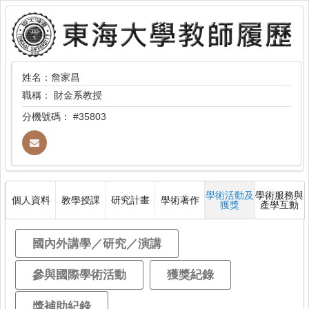
姓名：詹家昌
職稱：
財金系教授
分機號碼：
#35803
學術活動及
學術服務與
個人資料
教學授課
研究計畫
學術著作
獲獎
產學互動
國內外講學／研究／演講
參與國際學術活動
獲獎紀錄
獎補助紀錄