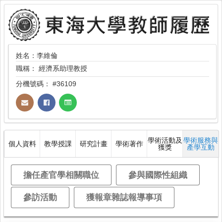
姓名：李維倫
職稱：
經濟系助理教授
分機號碼：
#36109
學術活動及
學術服務與
個人資料
教學授課
研究計畫
學術著作
獲獎
產學互動
擔任產官學相關職位
參與國際性組織
參訪活動
獲報章雜誌報導事項