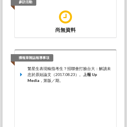
參訪活動
尚無資料
獲報章雜誌報導事項
繁星生表現輸指考生？招聯會打臉台大：解讀未
忠於原始論文（2017.08.23）。
上報 Up
Media
，第版／期。