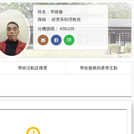
姓名：李維倫
職稱：
經濟系助理教授
分機號碼：
#36109
學術活動及獲獎
學術服務與產學互動