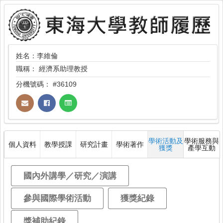
姓名：李維倫
職稱：
經濟系助理教授
分機號碼：
#36109
學術活動及
學術服務與
個人資料
教學授課
研究計畫
學術著作
獲獎
產學互動
國內外講學／研究／演講
參與國際學術活動
獲獎紀錄
獎補助紀錄