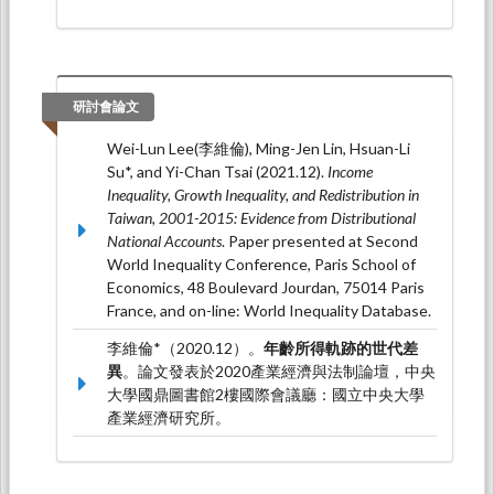
研討會論文
Wei-Lun Lee(李維倫), Ming-Jen Lin, Hsuan-Li
Su*, and Yi-Chan Tsai (2021.12).
Income
Inequality, Growth Inequality, and Redistribution in
Taiwan, 2001-2015: Evidence from Distributional
National Accounts
. Paper presented at Second
World Inequality Conference, Paris School of
Economics, 48 Boulevard Jourdan, 75014 Paris
France, and on-line: World Inequality Database.
李維倫*（2020.12）。
年齡所得軌跡的世代差
異
。論文發表於2020產業經濟與法制論壇，中央
大學國鼎圖書館2樓國際會議廳：國立中央大學
產業經濟研究所。
Wei-Lun Lee(李維倫), Ming-Jen Lin, Hsuan-Li
Su*, and Yi-Chan Tsai (2019.12).
Income