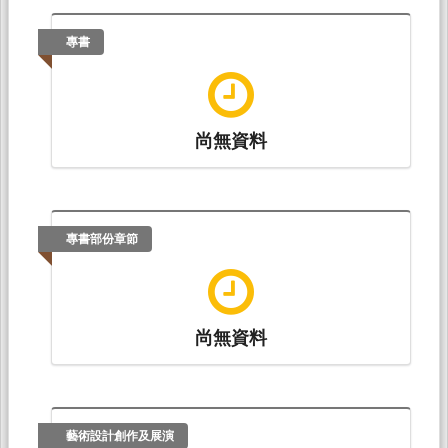
Inequality, Growth Inequality, and Redistribution in
Taiwan, 2001-2015: Evidence from Distributional
專書
National Account
. Paper presented at 2019
Taiwan Economic Association Annual
Conference, 台北: 台灣經濟學會.
尚無資料
專書部份章節
尚無資料
藝術設計創作及展演