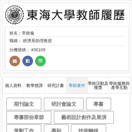
姓名：李維倫
職稱：
經濟系助理教授
分機號碼：
#36109
學術活動及
學術服務與
個人資料
教學授課
研究計畫
學術著作
獲獎
產學互動
期刊論文
研討會論文
專書
專書部份章節
藝術設計創作及展演
策劃工作
專利
技術轉移