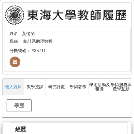
姓名：黃愉閔
職稱：
統計系助理教授
分機號碼：
#35711
學術活動及
學術服務與
個人資料
教學授課
研究計畫
學術著作
獲獎
產學互動
學歷
經歷