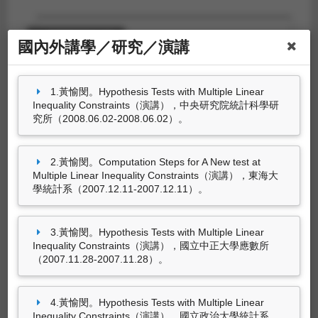
參與國際學術活動
國內外講學／研究／演講
1.黃愉閔。Hypothesis Tests with Multiple Linear
尚無資料
Inequality Constraints（演講），中央研究院統計科學研
究所（2008.06.02-2008.06.02）。
2.黃愉閔。Computation Steps for A New test at
Multiple Linear Inequality Constraints（演講），東海大
獲獎紀錄
學統計系（2007.12.11-2007.12.11）。
3.黃愉閔。Hypothesis Tests with Multiple Linear
尚無資料
Inequality Constraints（演講），國立中正大學應數所
（2007.11.28-2007.11.28）。
4.黃愉閔。Hypothesis Tests with Multiple Linear
Inequality Constraints（演講），國立政治大學統計系
獎補助紀錄