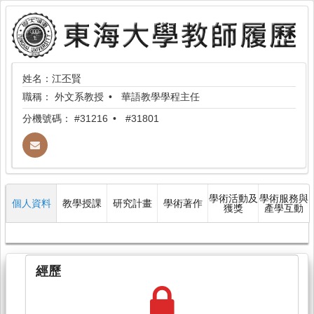
姓名：江丕賢
職稱：
外文系教授
華語教學學程主任
分機號碼：
#31216
#31801
學術活動及
學術服務與
個人資料
教學授課
研究計畫
學術著作
獲獎
產學互動
經歷