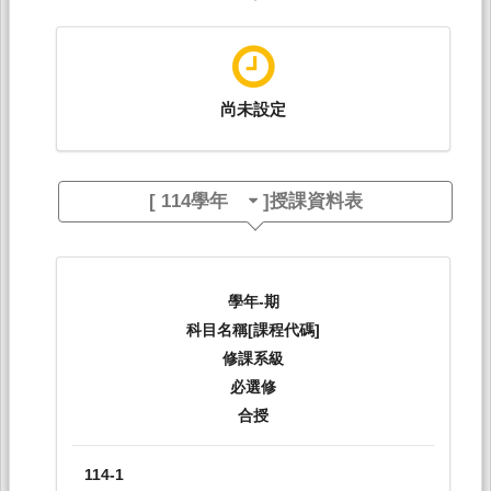
尚未設定
[
114學年
]授課資料表
學年-期
科目名稱[課程代碼]
修課系級
必選修
合授
114-1