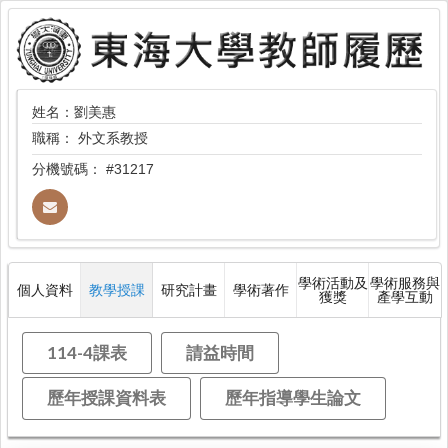
姓名：劉美惠
職稱：
外文系教授
分機號碼：
#31217
學術活動及
學術服務與
個人資料
教學授課
研究計畫
學術著作
獲獎
產學互動
114-4課表
請益時間
歷年授課資料表
歷年指導學生論文