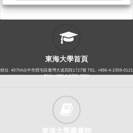
114-1
Topics in English[2776]
日間學士班-國經學程1-4
選修
東海大學首頁
114-2
校址: 40704台中市西屯區臺灣大道四段1727號 TEL: +886-4-2359-0121
個別指導[5085]
FAX: +886-4-2359-0361
研究所-外文碩2
選修
東海大學圖書館