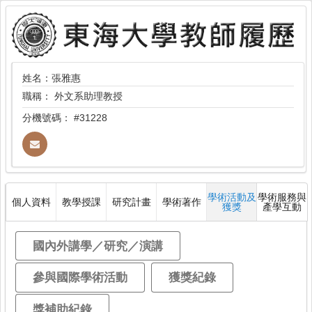
姓名：張雅惠
職稱：
外文系助理教授
分機號碼：
#31228
學術活動及
學術服務與
個人資料
教學授課
研究計畫
學術著作
獲獎
產學互動
國內外講學／研究／演講
參與國際學術活動
獲獎紀錄
獎補助紀錄