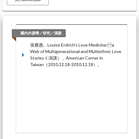
國內外講學／研究／演講
張雅惠。Louise Erdrich’s Love Medicine: a
Web of Multigenerational and Multiethnic Love
Stories（演講），American Corner in
Taiwan（2010.12.18-2010.12.18）。