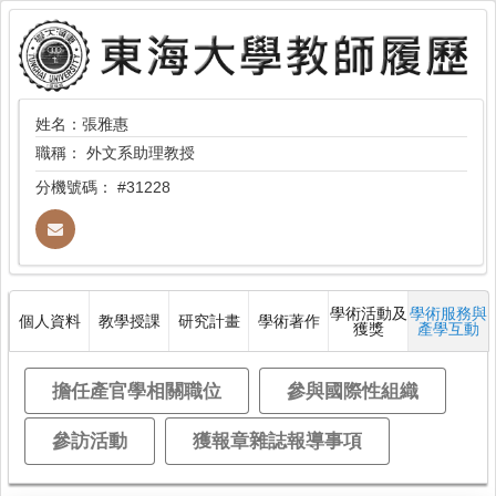
姓名：張雅惠
職稱：
外文系助理教授
分機號碼：
#31228
學術活動及
學術服務與
個人資料
教學授課
研究計畫
學術著作
獲獎
產學互動
擔任產官學相關職位
參與國際性組織
參訪活動
獲報章雜誌報導事項