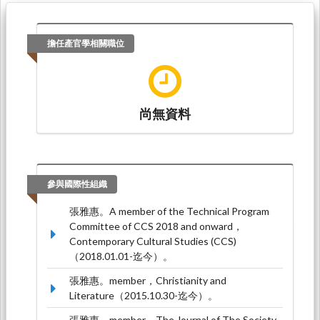
擔任產官學相關職位
尚無資料
參與國際性組織
張雅惠。A member of the Technical Program
Committee of CCS 2018 and onward，
Contemporary Cultural Studies (CCS)
（2018.01.01-迄今）。
張雅惠。member，Christianity and
Literature（2015.10.30-迄今）。
張雅惠。member，The Journal of The Society