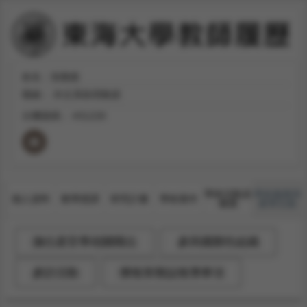
姓名：張雅惠
職稱：
外文系助理教授
分機號碼：
#31228
學術活動及
學術服務與
個人資料
教學授課
研究計畫
學術著作
獲獎
產學互動
擔任產官學相關職位
參與國際性組織
參訪活動
獲報章雜誌報導事項