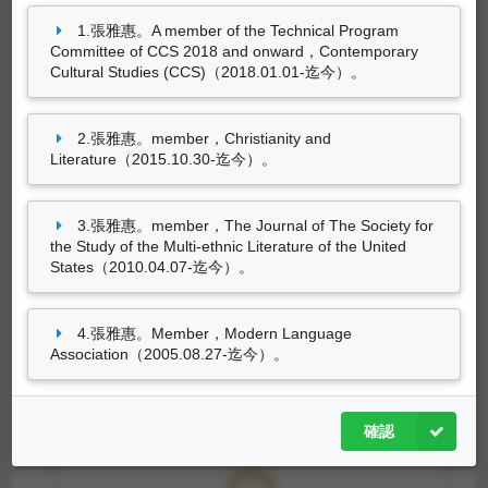
for the Study of the Multi-ethnic Literature of
1.張雅惠。A member of the Technical Program
the United States（2010.04.07-迄今）。
Committee of CCS 2018 and onward，Contemporary
Cultural Studies (CCS)（2018.01.01-迄今）。
張雅惠。Member，Modern Language
Association（2005.08.27-迄今）。
4筆資料 more...
2.張雅惠。member，Christianity and
Literature（2015.10.30-迄今）。
參訪活動
3.張雅惠。member，The Journal of The Society for
the Study of the Multi-ethnic Literature of the United
States（2010.04.07-迄今）。
尚無資料
4.張雅惠。Member，Modern Language
Association（2005.08.27-迄今）。
確認
獲報章雜誌報導事項