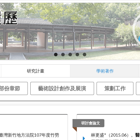
研究計畫
學術著作
部份章節
藝術設計創作及展演
策劃工作
研討會論文
以臺灣新竹地方法院107年度竹勞
林更盛*（2015.06）。
醫