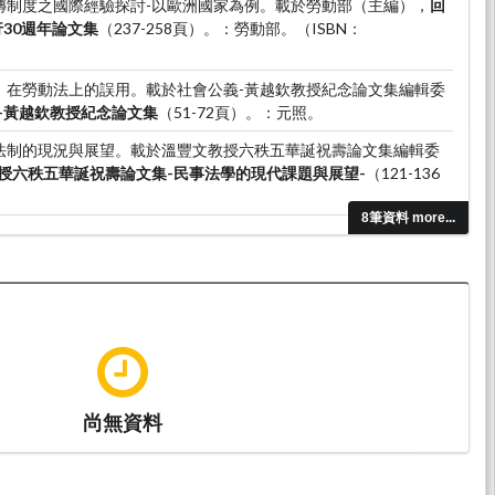
。候傳制度之國際經驗探討-以歐洲國家為例。載於勞動部（主編），
回
30週年論文集
（237-258頁）。：勞動部。（ISBN：
本質」在勞動法上的誤用。載於社會公義-黃越欽教授紀念論文集編輯委
-黃越欽教授紀念論文集
（51-72頁）。：元照。
派遣法制的現況與展望。載於溫豐文教授六秩五華誕祝壽論文集編輯委
授六秩五華誕祝壽論文集-民事法學的現代課題與展望-
（121-136
8筆資料 more...
二十年之回顧與展望、資遣解僱（合著）。載於缺（主編），
勞動基準
）。：新學林出版股份有限公司。
尚無資料