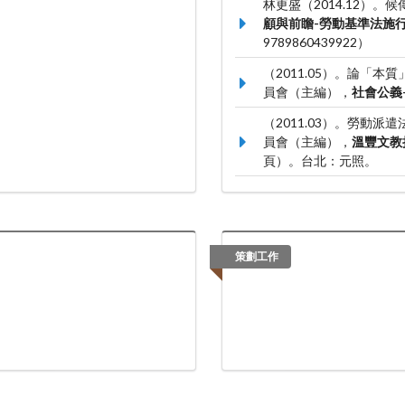
林更盛（2014.12）
顧與前瞻-勞動基準法施行
9789860439922）
（2011.05）。論「
員會（主編），
社會公義
（2011.03）。勞動
員會（主編），
溫豐文教
頁）。台北：元照。
（2005.05）。施行
法釋義
（239-257頁
策劃工作