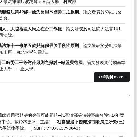
大學法律學院波錠廳：東海大學、科技部。
業服務法第42條—優先留用本國勞工之原則
。論文發表於勞動力發
委會。
國人、大陸地區人民之在台工作權
。論文發表於司法院大法官101
司法院。
基法第十一條第五款與解僱最後手段性原則
。論文發表於勞動法學
系主辦：台北大學法律系。
分工時勞工平等對待原則之探討—歐盟與德國
。論文發表於勞動基準
正大學：中正大學。
33筆資料 more...
1）。醫師適用勞動法的幾個可能問題─以臺灣高等法院臺南分院102年度
為中心。載於林更盛（主編），
社會變遷下醫療法制發展之研究(三)
學法律學院。（ISBN：9789865990848）