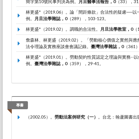
簡字第10號民事判決為例。
月旦醫事法報告，0
（33），31
林更盛*（2019.06）。論「間距條款」合法性的疑慮──
例。
月旦法學雜誌，0
（289），103-123。
林更盛*（2019.02）。調職的合法性。
月旦法學教室，0
（
詹森林、林更盛（2019.02）。「勞動核心價值之實然與應
法令理論及實務座談會會議記錄。
臺灣法學雜誌，0
（361）
林更盛*（2019.01）。勞動契約性質認定之理論與實務-
例。
臺灣法學雜誌，0
（359），29-41。
專書
（2002.05）。
勞動法案例研究（一）
。台北：翰蘆圖書出