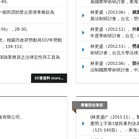
-40。
展國際學術研討會，東海
以一個所謂的禁止搭便車條款為
林更盛（2013.06）。
就
展法制研討會，台北：勞
196），28-30。
林更盛（2012.12）。
外
年度學術研討會，台北：
然」桃園市政府勞動局107年勞動
林更盛（2012.11）。
勞
，134-153。
術研討會，台北大學法律
-以保險業務員之法律定性與工資為
林更盛（2012.06）。
部
法制國際學術研討會，中
65筆資料 more...
專書部份章節
版有限公司。
(林更盛)*（2015.1
重勞上字第1號民事判決
（125-140頁）。：東海大