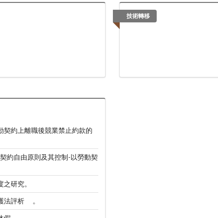
技術轉移
動契約上離職後競業禁止約款的
契約自由原則及其控制-以勞動契
度之研究。
護法評析 。
休假 。