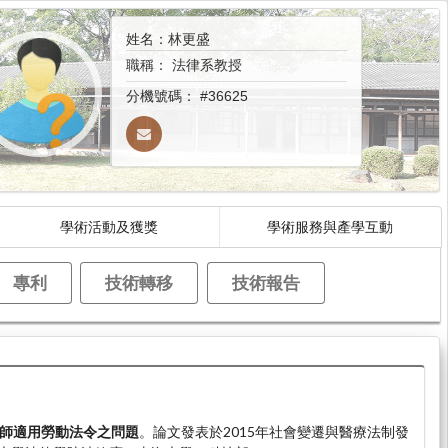
姓名：林更盛
職稱：
法律系教授
分機號碼：
#36625
學術活動及獲獎
學術服務與產學互動
專利
技術轉移
技術報告
師適用勞動法令之問題
。論文發表於2015年社會變遷與醫療法制發