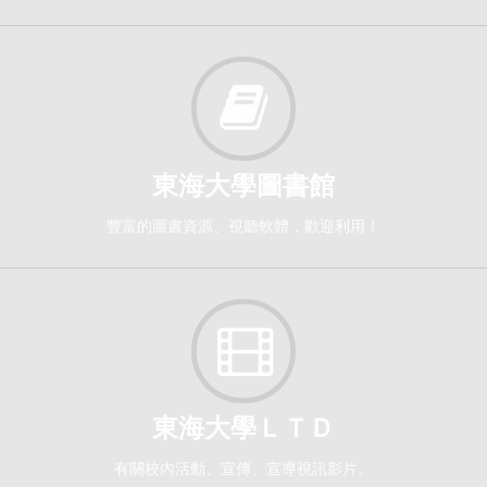
Global Business Management and Strategy [6144]
研究所-國企碩學程1
必修
114-2
東海大學圖書館
英語口語訓練（一）[0097]
豐富的圖書資源、視聽軟體，歡迎利用！
日間學士班-外文系1
必修
114-2
第二語言字彙習得、教學與評量[5083]
研究所-外文碩1,2
東海大學ＬＴＤ
選修
有關校內活動、宣傳、宣導視訊影片。