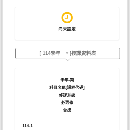
尚未設定
[
114學年
]授課資料表
學年-期
科目名稱[課程代碼]
修課系級
必選修
合授
114-1