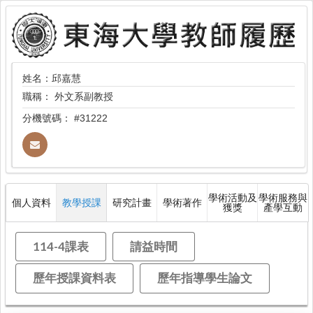
姓名：邱嘉慧
職稱：
外文系副教授
分機號碼：
#31222
學術活動及
學術服務與
個人資料
教學授課
研究計畫
學術著作
獲獎
產學互動
114-4課表
請益時間
歷年授課資料表
歷年指導學生論文