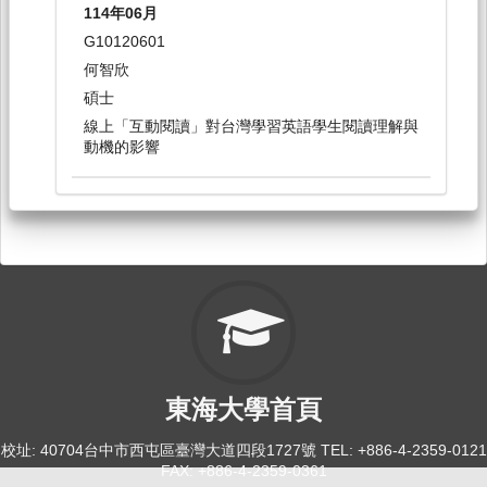
114年06月
英語口語訓練（一）[0106]
G10120601
日間學士班-外文系1B
何智欣
必修
碩士
線上「互動閱讀」對台灣學習英語學生閱讀理解與
114-2
動機的影響
英文作文（一）[0098]
日間學士班-外文系1
必修
114-2
文討：語言與跨文化溝通[0153]
日間學士班-外文系3,4
東海大學首頁
選修
校址: 40704台中市西屯區臺灣大道四段1727號 TEL: +886-4-2359-0121
114-2
FAX: +886-4-2359-0361