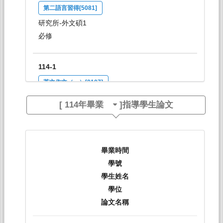
第二語言習得[5081]
研究所-外文碩1
必修
114-1
英文作文（一）[0107]
日間學士班-外文系1B
[
114年畢業
]指導學生論文
必修
114-1
畢業時間
進階英語閱讀[0140]
學號
日間學士班-外文系1
學生姓名
選修
學位
論文名稱
114-1