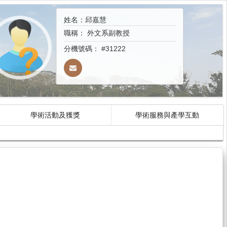
姓名：邱嘉慧
職稱：
外文系副教授
分機號碼：
#31222
學術活動及獲獎
學術服務與產學互動