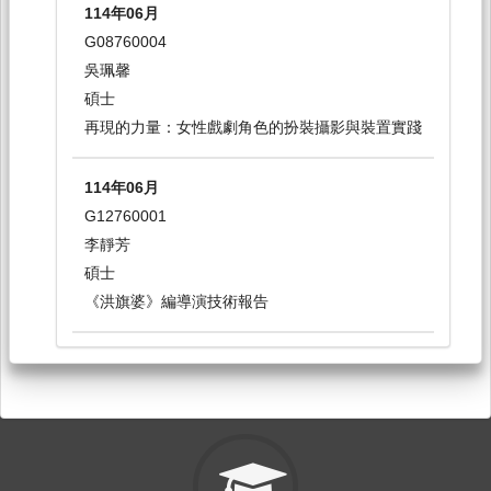
114年06月
台日交流與文化轉譯[0004]
G08760004
日間學士班-共選修1-4(文學院開)
吳珮馨
選修
碩士
再現的力量：女性戲劇角色的扮裝攝影與裝置實踐
114-1
114年06月
文創實習[0002]
G12760001
日間學士班-共選修1-4(文學院開)
李靜芳
選修
碩士
《洪旗婆》編導演技術報告
114-1
114年06月
中西劇場史專題[7252]
G07760202
研究所-表藝碩學程1
陳 瑋
必修
碩士
演化．衍生．展演：未來人類對於環境變遷的應對