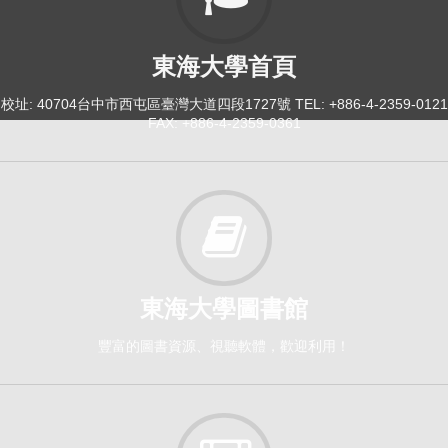
之道
114-2
東海大學首頁
人文教育前瞻議題研究[5190]
研究所-共選修3,4(華語碩學程開),華語碩學程1,2
校址: 40704台中市西屯區臺灣大道四段1727號 TEL: +886-4-2359-0121
FAX: +886-4-2359-0361
選修
114-2
多媒體、超文本，小樓院落又東風[0005]
日間學士班-共選修1-4(文學院開)
選修
東海大學圖書館
豐富的圖書資源、視聽軟體，歡迎利用！
114-2
文學概論[0022]
日間學士班-中文系1A