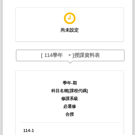
尚未設定
[
114學年
]授課資料表
學年-期
科目名稱[課程代碼]
修課系級
必選修
合授
114-1