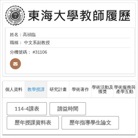
姓名：高禎臨
職稱：
中文系副教授
分機號碼：
#31106
學術活動及
學術服務與
個人資料
教學授課
研究計畫
學術著作
獲獎
產學互動
114-4課表
請益時間
歷年授課資料表
歷年指導學生論文