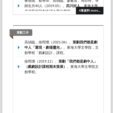
黎煥雄、蔡奇璋、高禎臨、廖敏君、周芬伶、等
師生共40人（2019.05）。
四川好人
。東海大學
表演藝術與創作碩士學位學程。
4筆資料 more...
策劃工作
高禎臨，徐嘒壎（2021.06）。
策劃我們都是劇
中人「重現・劇場靈光」
。東海大學文學院，文
創學程「戲劇設計」課程。
徐嘒壎（2019.12）。
策劃「我們都是劇中人」
（戲劇設計課程期末策展）
。東海大學文學院文
創學程。