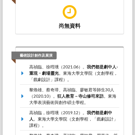
9789576687624）
尚無資料
藝術設計創作及展演
高禎臨、徐嘒壎（2021.06）。
我們都是劇中人-
重現・劇場靈光
。東海大學文學院（文創學程，
「戲劇設計」課程）。
黎煥雄、蔡奇璋、高禎臨、廖敏君等師生30人
（2020.10）。
狂人教育－寺山修司來訪
。東海
大學表演藝術與創作碩士學程。
高禎臨，徐嘒壎（2019.12）。
我們都是劇中
人
。東海大學文學院（文創學程，「戲劇設計」
課程）。