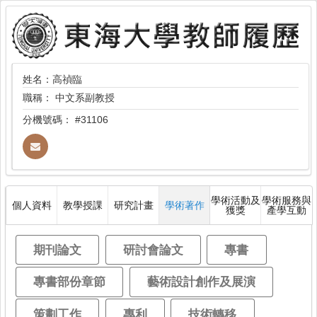
姓名：高禎臨
職稱：
中文系副教授
分機號碼：
#31106
學術活動及
學術服務與
個人資料
教學授課
研究計畫
學術著作
獲獎
產學互動
期刊論文
研討會論文
專書
專書部份章節
藝術設計創作及展演
策劃工作
專利
技術轉移