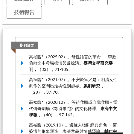
技術報告
期刊論文
高禎臨*（2025.02）。母性語言的革命——李欣
倫散文中母職操演與反操演。
臺灣文學研究雧
刊，
（33），71-105。
高禎臨*（2021.07）。不安於室／是：明清女性
劇作的空間出走與性別越界。
戲劇研究，
（28），37-70。
高禎臨*（2020.12）。等待救贖或自我救贖－當
代傳奇劇場《等待果陀》的文化轉譯。
東海中文
學報，
（40），97-142。
高禎臨（2019.10）。邊緣人物到經典角色──閻
婆惜的形象塑造、表演意義與情感隱喻。
輔仁中