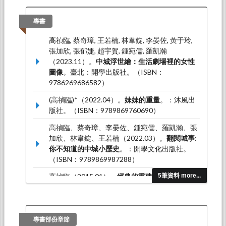
喻、社會寫實與家國想像
。論文發表於第16屆韻
文學暨曾永義院士紀念學術研討會，世新大學中
專書
文系：世新大學中文系。
高禎臨, 蔡奇璋, 王若楠, 林韋錠, 李晏佐, 黃于玲,
高禎臨*（2023.03）。
母職操演-李欣倫散文中
張加欣, 張郁婕, 趙宇賀, 鍾宛儒, 羅凱瀚
「母親書寫」的任性與韌性
。論文發表於韌/任
（2023.11）。
中城浮世繪：生活劇場裡的女性
性:2023文化研究年會暨國際學術研討會，中興
圖像
。臺北：開學出版社。（ISBN：
大學：文化研究學會。
9786269686582）
高禎臨*（2021.11）。
「中介」與「越界」：作
(高禎臨)*（2022.04）。
妹妹的重量
。：沐風出
為一種文化轉譯的城市故事櫃
。論文發表於2021
版社。（ISBN：9789869760690）
台灣社會學會年會－多樣性思考：跨學科與社會
學，東吳大學：台灣社會學會年會。
高禎臨、蔡奇璋、李晏佐、鍾宛儒、羅凱瀚、張
加欣、林韋錠、王若楠（2022.03）。
翻閱城事:
你不知道的中城小歷史
。：開學文化出版社。
（ISBN：9789869987288）
高禎臨（2015.01）。
經典的重建：清初戲曲評
5筆資料 more...
點研究
。台北市：文津出版社。（ISBN：978-
986-339-022-0）
(高禎臨)*（2005.05）。
明傳奇戲劇情節研
專書部份章節
究
。：文津出版社。（ISBN：