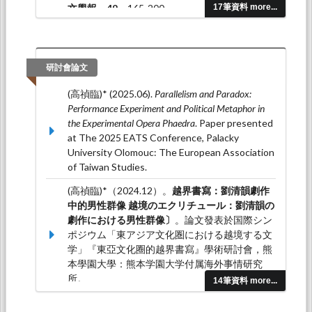
文學報，49
，165-200。
17筆資料 more...
高禎臨（2019.09）。銘刻永恆──明清女性劇作
中的時間藝術與生命體悟。
臺北大學中文學報，
26
，281-321。
研討會論文
(高禎臨)* (2025.06).
Parallelism and Paradox:
Performance Experiment and Political Metaphor in
the Experimental Opera Phaedra
. Paper presented
at The 2025 EATS Conference, Palacky
University Olomouc: The European Association
of Taiwan Studies.
(高禎臨)*（2024.12）。
越界書寫：劉清韻劇作
中的男性群像 越境のエクリチュール：劉清韻の
劇作における男性群像〕
。論文發表於国際シン
ポジウム「東アジア文化圏における越境する文
学」『東亞文化圈的越界書寫』學術研討會，熊
本學園大學：熊本学園大学付属海外事情研究
所。
14筆資料 more...
(高禎臨)*（2024.04）。
劉清韻劇作中的神話隱