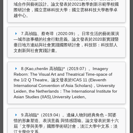
域合作與藝術設計。論文發表於2021教學創新示範學校國
9789576687624）
際研討會，國立雲林科技大學：國立雲林科技大學教學卓
越中心。
尚無資料
7.高禎臨、蔡奇璋（2020.09）。日常生活的藝術展演
—城市故事櫃的社會行動意義。論文發表於2020新實踐暨
臺日地方連結與社會實踐國際研討會，科技部：科技部人
文創新與社會實踐計畫。
藝術設計創作及展演
高禎臨、徐嘒壎（2021.06）。
我們都是劇中人-
8.(Kao,chenlin 高禎臨)*（2019.07）。Imagery
重現・劇場靈光
。東海大學文學院（文創學程，
Reborn: The Visual Art and Theatrical Time-space of
「戲劇設計」課程）。
the 1/2 Q Theatre。論文發表於ICAS 11 (Eleventh
International Convention of Asia Scholars)，University
黎煥雄、蔡奇璋、高禎臨、廖敏君等師生30人
Leiden, the Netherlands：The International Institute for
（2020.10）。
狂人教育－寺山修司來訪
。東海
Asian Studies (IIAS),University Leiden。
大學表演藝術與創作碩士學程。
高禎臨，徐嘒壎（2019.12）。
我們都是劇中
9.高禎臨*（2019.04）。邊緣人物到經典角色－閻婆
人
。東海大學文學院（文創學程，「戲劇設計」
惜的形象塑造、表演意義 與情感隱喻。論文發表於第十六
課程）。
屆「文學與美學」國際學術研討會，淡江大學中文系：淡
江大學中文系。