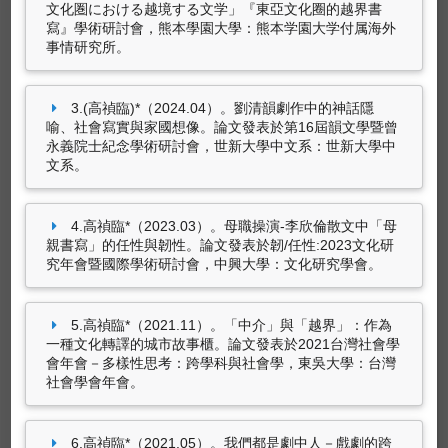
喻、社會寫實與家國想像
。論文發表於第16屆韻
文化圏における越境する文学」『東亞文化圈的越界書
文學暨曾永義院士紀念學術研討會，世新大學中
寫』學術研討會，熊本學園大學：熊本学園大学付属海外
專書
事情研究所。
文系：世新大學中文系。
高禎臨, 蔡奇璋, 王若楠, 林韋錠, 李晏佐, 黃于玲,
高禎臨*（2023.03）。
母職操演-李欣倫散文中
張加欣, 張郁婕, 趙宇賀, 鍾宛儒, 羅凱瀚
「母親書寫」的任性與韌性
。論文發表於韌/任
3.(高禎臨)*（2024.04）。劉清韻劇作中的神話隱
（2023.11）。
中城浮世繪：生活劇場裡的女性
性:2023文化研究年會暨國際學術研討會，中興
喻、社會寫實與家國想像。論文發表於第16屆韻文學暨曾
圖像
。臺北：開學出版社。（ISBN：
大學：文化研究學會。
永義院士紀念學術研討會，世新大學中文系：世新大學中
9786269686582）
文系。
高禎臨*（2021.11）。
「中介」與「越界」：作
(高禎臨)*（2022.04）。
妹妹的重量
。：沐風出
為一種文化轉譯的城市故事櫃
。論文發表於2021
版社。（ISBN：9789869760690）
台灣社會學會年會－多樣性思考：跨學科與社會
4.高禎臨*（2023.03）。母職操演-李欣倫散文中「母
學，東吳大學：台灣社會學會年會。
親書寫」的任性與韌性。論文發表於韌/任性:2023文化研
高禎臨、蔡奇璋、李晏佐、鍾宛儒、羅凱瀚、張
究年會暨國際學術研討會，中興大學：文化研究學會。
加欣、林韋錠、王若楠（2022.03）。
翻閱城事:
你不知道的中城小歷史
。：開學文化出版社。
（ISBN：9789869987288）
5.高禎臨*（2021.11）。「中介」與「越界」：作為
一種文化轉譯的城市故事櫃。論文發表於2021台灣社會學
高禎臨（2015.01）。
經典的重建：清初戲曲評
5筆資料 more...
會年會－多樣性思考：跨學科與社會學，東吳大學：台灣
點研究
。台北市：文津出版社。（ISBN：978-
社會學會年會。
986-339-022-0）
(高禎臨)*（2005.05）。
明傳奇戲劇情節研
專書部份章節
6.高禎臨*（2021.05）。我們都是劇中人－戲劇的跨
究
。：文津出版社。（ISBN：