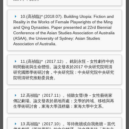
黎煥雄、蔡奇璋、高禎臨、廖敏君、周芬伶、等
師生共40人（2019.05）。
四川好人
。東海大學
表演藝術與創作碩士學位學程。
4筆資料 more...
10.(高禎臨)* (2018.07). Building Utopia: Fiction and
Reality in the Works of Female Playwrights of the Ming
and Qing Dynasties. Paper presented at 22rd Biennial
Conference of the Asian Studies Association of Australia
策劃工作
(ASAA), the University of Sydney: Asian Studies
Association of Australia.
高禎臨，徐嘒壎（2021.06）。
策劃我們都是劇
中人「重現・劇場靈光」
。東海大學文學院，文
創學程「戲劇設計」課程。
11.(高禎臨)*（2017.12）。銘刻永恆－女性劇作中的
時間藝術與生命體悟。論文發表於2017 中央研究院明清
徐嘒壎（2019.12）。
策劃「我們都是劇中人」
研究國際學術研討會，中央研究院：中央研究院中央研究
（戲劇設計課程期末策展）
。東海大學文學院文
院明清研究推動委員會。
創學程。
12.高禎臨*（2017.11）。傾聽女聲/身－女性藝術家
傳記劇場。論文發表於易地而處：文學的跨域、移植與再
生學術研討會，東海大學茂榜廳：東海大學中文系。
13.高禎臨*（2017.10）。等待救贖或自我救贖－當代