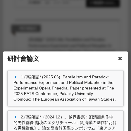
文學報，49
，165-200。
17筆資料 more...
高禎臨（2019.09）。銘刻永恆──明清女性劇作
中的時間藝術與生命體悟。
臺北大學中文學報，
26
，281-321。
研討會論文
(高禎臨)* (2025.06).
Parallelism and Paradox:
Performance Experiment and Political Metaphor in
the Experimental Opera Phaedra
. Paper presented
研討會論文
at The 2025 EATS Conference, Palacky
University Olomouc: The European Association
of Taiwan Studies.
1.(高禎臨)* (2025.06). Parallelism and Paradox:
(高禎臨)*（2024.12）。
越界書寫：劉清韻劇作
Performance Experiment and Political Metaphor in the
中的男性群像 越境のエクリチュール：劉清韻の
Experimental Opera Phaedra. Paper presented at The
劇作における男性群像〕
。論文發表於国際シン
2025 EATS Conference, Palacky University
ポジウム「東アジア文化圏における越境する文
Olomouc: The European Association of Taiwan Studies.
学」『東亞文化圈的越界書寫』學術研討會，熊
本學園大學：熊本学園大学付属海外事情研究
所。
2.(高禎臨)*（2024.12）。越界書寫：劉清韻劇作中
14筆資料 more...
的男性群像 越境のエクリチュール：劉清韻の劇作におけ
(高禎臨)*（2024.04）。
劉清韻劇作中的神話隱
る男性群像〕。論文發表於国際シンポジウム「東アジア