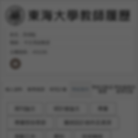
姓名：高禎臨
職稱：
中文系副教授
分機號碼：
#31106
學術活動及
學術服務與
個人資料
教學授課
研究計畫
學術著作
獲獎
產學互動
期刊論文
研討會論文
專書
專書部份章節
藝術設計創作及展演
策劃工作
專利
技術轉移