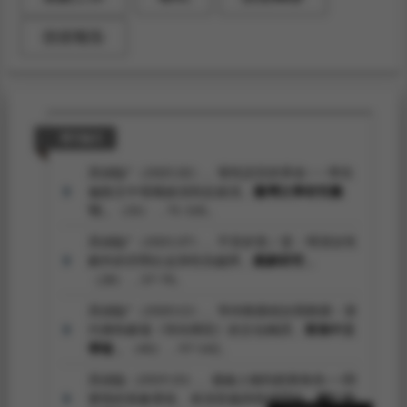
技術報告
期刊論文
高禎臨*（2025.02）。母性語言的革命——李欣
倫散文中母職操演與反操演。
臺灣文學研究雧
刊，
（33），71-105。
高禎臨*（2021.07）。不安於室／是：明清女性
劇作的空間出走與性別越界。
戲劇研究，
（28），37-70。
高禎臨*（2020.12）。等待救贖或自我救贖－當
代傳奇劇場《等待果陀》的文化轉譯。
東海中文
學報，
（40），97-142。
高禎臨（2019.10）。邊緣人物到經典角色──閻
婆惜的形象塑造、表演意義與情感隱喻。
輔仁中