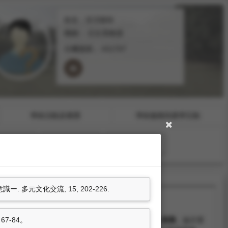
姓名：笹沼俊暁
職稱：
日文系教授
分機號碼：
#31707
學術活動及獲獎
學術服務與產學互動
專利
技術轉移
技術報告
多元文化交流, 15, 202-226.
陳舜臣的「印度」: 西南亞語言學和旅日華僑的國族 意識
。論文發
67-84。