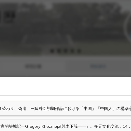
研究計畫
學術著作
部份章節
藝術設計創作及展演
策劃工作
わり身とすり替わり、偽造 ー陳舜臣初期作品における「中国」「中国人」の構築意識ー. 
研討會論文
造 ー陳舜臣初期作品における「中国」
笹沼俊暁*（2025.12）。
家的雙城記―Gregory Khezrnejat與木下諄一―」。多元文化交流，14，