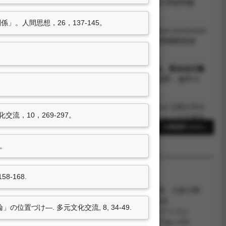
趙天儀、陳明台暨東亞文學國際學術研討會」，東海大學展學廳
會。
」。人間思想，26，137-145。
戸都市空間と陳舜臣文学 :『三色の家』を中心に
. Paper presented
研究國際學術研討會暨國際啄木學會台灣大會, 淡水大學驚聲國際會議
系，國際啄木學會.
日本「國語教育改革」論爭 與政治的威權主義化、新自由主義
構╱反思國文教學學術研討會──國語文教育的國際視野，逢甲大
中心。
代日本語文学の中の中国・中国語
. Paper presented at 立教大学文
流，10，269-297。
立60周年記念国際シンポジウム「戦後の東アジアにおける日本語
」, 日本立教大學: 立教大學文學部日本文學科.
16筆資料 more...
後日本における｢世界文学｣の系譜
. Paper presented at 昭和文学
7。
学が世界で流通する〉という事態を問う」, 日本青山學院大學: 昭和
8-168.
田中友香理、和寺悠佳、ロバート・クラフト、水谷悟、大庭大輝、
尾宗典、下重直樹、久保田裕次、二ノ宮幹太、熊本史
位置づけ―. 多元文化交流, 8, 34-49.
陳舜臣の「インド」―西南アジア語学研究と在日華僑のナショナリズム
化とナショナリズム：日本近代思想史の枠組を問う
(pp. 218-