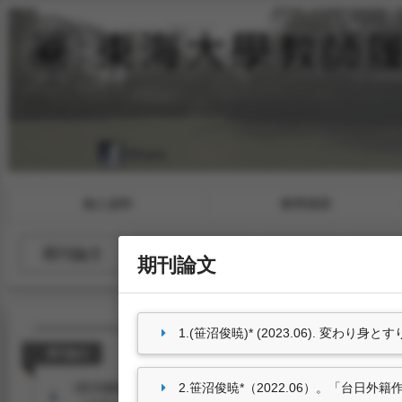
個人資料
教學授課
期刊論文
研討會論文
專書
專書
期刊論文
1.(笹沼俊暁)* (2023.06). 変
期刊論文
(笹沼俊暁)* (2023.06). 変わり身とすり替わり、偽
2.笹沼俊暁*（2022.06）。「台日外籍作