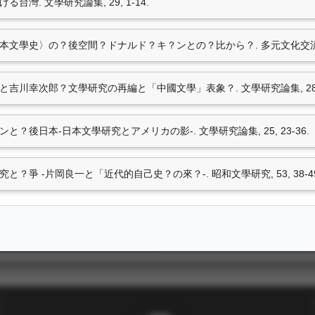
ける台灣. 文學研究論集, 29, 1-14.
技術轉移
と〈日本文學史〉の？後空間？ドナルド？キ？ンとの？比から？. 多元文化交流, 2,
文學論と吉川幸次郎？文學研究の再編と「中國文學」表象？. 文學研究論集, 28, 1
キ？ンと？後日本-日本文學研究とアメリカの影-. 文學研究論集, 25, 23-36.
學研究と？爭 -片岡良一と「近代的自己史？の來？-. 昭和文學研究, 53, 38-49