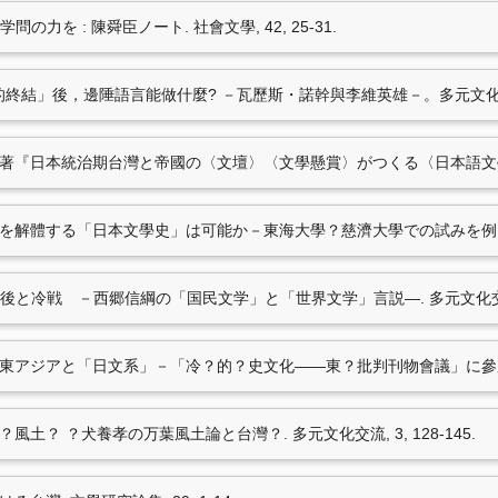
241). : 吉川弘文館.(ISBN
作家如何書寫台灣、中國大陸
。：
る学問の力を : 陳舜臣ノート. 社會文學, 42, 25-31.
(笹沼俊曉)* (2020.06
史 近現代日本社会の断
人物
。：鴻儒堂出版社。
文學的終結」後，邊陲語言能做什麼? －瓦歷斯・諾幹與李維英雄－。多元文化交
笹沼俊曉*（2019.0
軸。載於慈濟大學東方語
へ
. 東京: 學術出版會. (ISBN：
頁）。：慈濟大學。（ISBN
「和泉司著『日本統治期台灣と帝國の〈文壇〉〈文學懸賞〉がつくる〈日本語文學〉』.
笹沼俊曉 (2018.12). ア
7筆資料 more...
のための15の視角
(pp. 
文學史」を解體する「日本文學史」は可能か－東海大學？慈濟大學での試みを例に. 多元文
文学者の戦後と冷戦 －西郷信綱の「国民文学」と「世界文学」言説―. 多元文化交流, 4
策劃工作
で考える東アジアと「日文系」－「冷？的？史文化——東？批判刊物會議」に參加して－
學と？風土？ ？犬養孝の万葉風土論と台灣？. 多元文化交流, 3, 128-145.