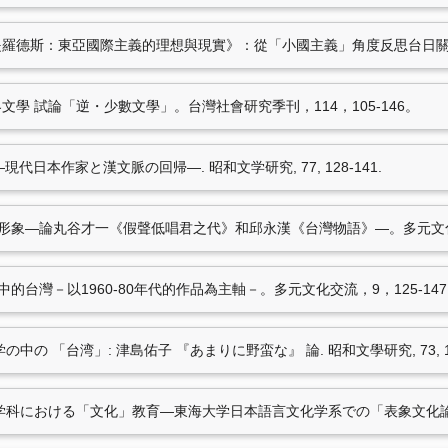
表於「詩的思維魔力——
H321：台灣現代詩人協
 Khezrnejat與木下諄一―」。
這裡是羅德斯：東亞國際主義的理想與現實》：從「小國主義」角度反思台日關係
(笹沼俊暁)* (2025.04).
神
at 2025日本人文學
際主義的理想與現實》：從「小國主
廳: 淡江大學日本語文學
世界文學 試論「逆・少數文學」。台灣社會研究季刊，114，105-146。
笹沼俊曉*（2020.09）。
數文學」。
台灣社會研究季刊，
化
。論文發表於第四屆建
語―現代日本作家と漢文脈の回帰―. 昭和文学研究, 77, 128-141.
學：逢甲大學國語文教學
文脈の回帰―.
昭和文学研
(笹沼俊曉)* (2016.06).
現
台灣形象―論丸谷才一《假聲低唱君之代》和邱永漢《台灣物語》―。多元文化交
学部日本文学科／専修設
21筆資料 more...
文学―移動・交流・支配―
(笹沼俊曉)* (2016.06).
戦
當中的台灣－以1960-80年代的作品為主軸－。多元文化交流，9，125-14
2016年春季大会「〈文
文學會.
專書部份章節
語文学の中の 「台湾」: 津島佑子 『あまりに野蛮な』 論. 昭和文學研究, 73, 15
相理解的矛盾、齟齬?
。：游擊文
笹沼俊暁*、中野目徹、
大沼宜規、山本祐麻、長
湾の日文系学科における「文化」教育―東海大学日本語言文化学系での「表象文化論」の
雄 (2026.03). 
. (ISBN：9784562071845)
―. In 中野目徹 (Ed.),
文明