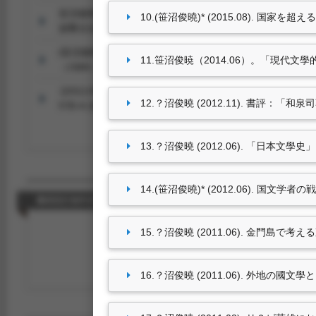
笹沼俊曉*（2020.09）。
流轉的亞洲細語：當代日本列島
10.(笹沼俊曉)* (2015.08). 国家を超え
游擊文化。（ISBN：ISBN13：9789869762793）
(笹沼俊曉)*（2019.10）。
大河劇中的幕末、戰國 日本歷史
11.笹沼俊暁（2014.06）。「現代
（ISBN：9789866230431）
(2012.09).
「國文學」の戰後空間－大東亞共榮圈から冷戰
12.？沼俊曉 (2012.11). 書評：
978-4-284-10367-1)
13.？沼俊曉 (2012.06). 「日本
14.(笹沼俊曉)* (2012.06). 国
藝術設計創作及展演
15.？沼俊曉 (2011.06). 金門島
尚無資料
16.？沼俊曉 (2011.06). 外地の國文