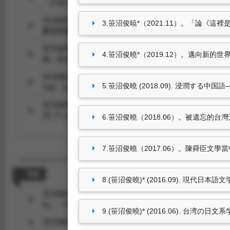
「中国人」の構築意識ー.
多元文化交流, 15
, 202-226.
笹沼俊暁*（2022.06）。「台日外籍作家的雙城記―Gregory
3.笹沼俊暁*（2021.11）。「論《
多元文化交流，14
，67-84。
笹沼俊暁*（2021.11）。「論《這裡是羅德斯：東亞國
4.笹沼俊曉*（2019.12）。邁向新的
義」角度反思台日關係」。
人間思想，26
，137-145。
笹沼俊曉*（2019.12）。邁向新的世界文學 試論「逆・少
5.笹沼俊曉 (2018.09). 浸潤する中国
114
，105-146。
笹沼俊曉 (2018.09). 浸潤する中国語―現代日本作家と漢
究, 77
, 128-141.
6.笹沼俊曉（2018.06）。被遺忘的
7.笹沼俊曉（2017.06）。陳舜臣文學
專書
8.(笹沼俊曉)* (2016.09). 現代日本
笹沼俊暁（2025.11）。
「台日友好」異論：該如何克服互
化。（ISBN：9786269979660）
9.(笹沼俊曉)* (2016.06). 台
(笹沼俊暁)* (2022.06).
何敬堯『台湾の妖怪伝説』
. : 原書房