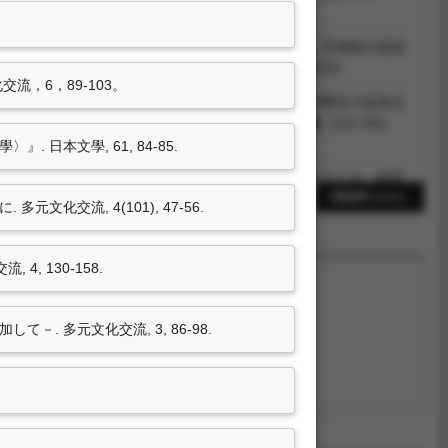
：9784642039512)
). 《コラム》文学のなかの植民地官僚. In 中野目徹 (Ed.),
官僚制の思想
面
(pp. 268-277). : 吉川弘文館.(ISBN：9784642038935)
流，6，89-103。
8）。陳舜臣文學當中的台灣－以１９９０年代以後的海洋歷史小說為主
文學系（主編），
東方文化第九輯 東亞文化與傳播
（221-242
：9789869809818）
 日本文學, 61, 84-85.
ジアの中の人文学. In 中野目徹 (Ed.),
近代日本の思想をさぐる 研究
267-289). : 吉川弘文館.(ISBN：978-4-642-00832-7)
4筆資料 more...
化交流, 4(101), 47-56.
, 130-158.
. 多元文化交流, 3, 86-98.
尚無資料