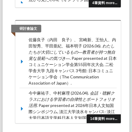
4筆資料 more...
の一考察―台日コミュニケーションプロジェク
トを事例にして―.
多元文化交流, 15
(15), 114-
130.
内田良子 (2022.03). 「愛知県立大学国際関係学
研討會論文
科 「プロジェクト型演習」 実践報告 -2018~
佐藤良子（内田 良子）、 宮崎新、王怡人、内
2020 年度の 3 か年の取り組み事例-」.
紀要 地
田智秀、平田亜紀、福本明子 (2026.06).
わたし
域研究・国際学編, 54
(54), 221-248.
たちが大切にしているもの―教育者が持つ無自
覚な規範への気づき―
. Paper presented at 日本
コミュニケーション学会第55回年次大会, 二松
学舎大学 九段キャンパス 3号館: 日本コミュニ
ケーション学会（The Communication
Association of Japan）.
今中麻祐子、中村麻理 (2026.04).
会話・聴解ク
ラスにおける学習者の自律性とポートフォリオ
活用
. Paper presented at 2026年日本人文知国
際シンポジウム, 淡江大学淡水キャンパス: 淡江
大学日本語文学科日本人文知国際シンポジウム
14筆資料 more...
実行委員会.