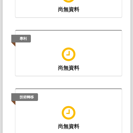
Literature, Feng Chia University.(ISBN：978-
尚無資料
986-5843-70-0)
佐藤良子（内田良子）,平田亜紀，福本明子，宮
崎新 (2020.07). 協働学習と異文化コミュニケー
ション ―「内なる国際化」が進む日本で高等教
育機関は何を求められているか―. In 梁安
專利
玉 (Ed.),
リンガフランカとしての日本
語
(pp. 110-132). : 株式会社明石書店.(ISBN：
978-4-7503-5051-6)
尚無資料
技術轉移
尚無資料