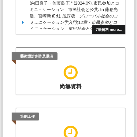
(COIL)實踐中社會問題 學習的研究）
. Paper
(內田良子・佐藤良子)* (2024.09). 市民参加とコ
presented at East Asian Consortium of
ミニュケーション 市民社会と公共. In 藤巻光
Japanese Studies （EACJS）, 東京外国語大
浩、宮崎新 (Ed.),
改訂版 グローバル社会のコ
学: 東京外国語大学.
ミュニケーション学入門(12章・市民参加とコ
ミニュケーション 市民社会と公共)
(pp. 230-
7筆資料 more...
245). 東京都: 株式会社ひつじ書房.(ISBN：987-
4-8234-1260-8)
山藤夏郎 、林承緯 、陳志文 、柳瀬善治 、楊素
藝術設計創作及展演
霞 、榊祐一 、羅曉勤（2023.07）。第IV 部 語
言學。載於羅曉勤（主編），
日本學指南：100
本研究日本人文科學領域主題的經典專書
（278-
280頁）。台北市和平東路二段339號4樓：五南
圖書出版股份有限公司。（ISBN：978-626-
尚無資料
343-097-6）
(內田良子)* (2022.02). グローバル人材育成推進
事業に関する一考察―「おもてなしone day
trip」プロジェクトを事例にして―. In Hsien-
策劃工作
Chin Liou (Ed.),
Innovation in theory and praxis :
Foreign languages and literature teaching
(pp. 165-
188). : Department of Foreign Languages and