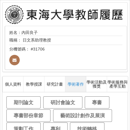
姓名：內田良子
職稱：
日文系助理教授
分機號碼：
#31706
學術活動及
學術服務與
個人資料
教學授課
研究計畫
學術著作
獲獎
產學互動
期刊論文
研討會論文
專書
專書部份章節
藝術設計創作及展演
策劃工作
專利
技術轉移