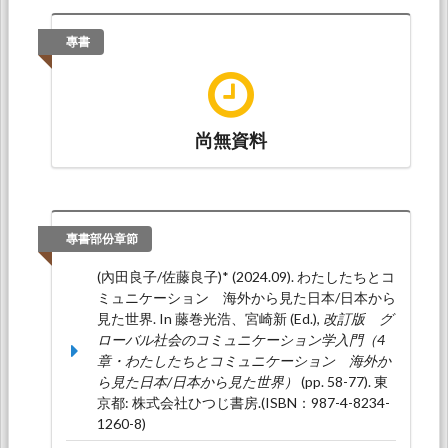
平田亜紀、内田良子（佐藤良子） (2025.06).
バ
ーチャル空間での異文化コミュニケーション教
專書
育-医学部生と台湾の日本語・日本文化学科生の
教育交流活動事例から-
. Paper presented at 異
文化間教育学会第46回大会, 東京大学本郷キャ
ンパス（The University of Tokyo Hongo
Campus): 異文化間教育学会第46回大会準備委
尚無資料
員会.
王怡人、佐藤良子（内田良子)、東弘
子 (2024.08).
從學習者自主性看國際合作學習的
意義與教師角色（日文原題：学習者オートノミ
專書部份章節
ーからみる国際協働学習の意義と教師役
割）
. Paper presented at ICJLE2024日本語教育
(內田良子/佐藤良子)* (2024.09). わたしたちとコ
國際研究大會, University of Wisconsin-
ミュニケーション 海外から見た日本/日本から
Madison: 全美日本語教育學會（AATJ）,加拿大
見た世界. In 藤巻光浩、宮崎新 (Ed.),
改訂版 グ
日本語教育振興會（CAJLE）.
ローバル社会のコミュニケーション学入門（4
章・わたしたちとコミュニケーション 海外か
佐藤（内田）良子*、王怡人、東弘
ら見た日本/日本から見た世界）
(pp. 58-77). 東
子 (2023.11).
台湾と日本のオンライン国際協働
京都: 株式会社ひつじ書房.(ISBN：987-4-8234-
学習（COIL）実践における社会課題の学びに関
1260-8)
する研究（關於台灣和日本協作式線上跨國學習