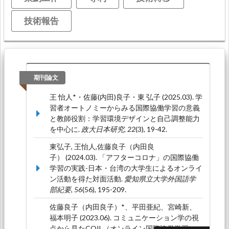
技術報告
期刊論文
王 怡人*・佐藤(内田)良子・東 弘子 (2025.03). 学
習者オートノミーからみる国際協働学習の意義
と教師役割：学習環境デザインと自己調整能力
を中心に.
政大日本研究, 22
(3), 19-42.
東弘子, 王怡人,佐藤良子（内田良
子） (2024.03). 「アフターコロナ」の国際協働
学習の実践-日本・台湾の大学生によるオンライ
ン活動を得た対面活動.
愛知県立大学外国語学
部紀要, 56
(56), 195-209.
佐藤良子（内田良子）*、平田亜紀、宮崎新、
福本明子 (2023.06). コミュニケーション学の視
点から見たCOIL（オンライン国際協働学習）