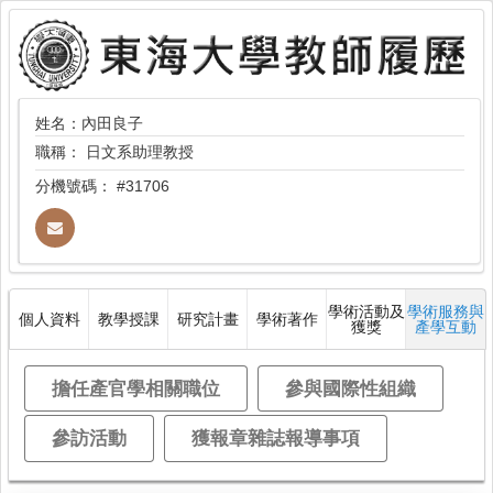
姓名：內田良子
職稱：
日文系助理教授
分機號碼：
#31706
學術活動及
學術服務與
個人資料
教學授課
研究計畫
學術著作
獲獎
產學互動
擔任產官學相關職位
參與國際性組織
參訪活動
獲報章雜誌報導事項