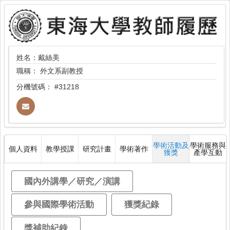
姓名：戴絲美
職稱：
外文系副教授
分機號碼：
#31218
學術活動及
學術服務與
個人資料
教學授課
研究計畫
學術著作
獲獎
產學互動
國內外講學／研究／演講
參與國際學術活動
獲獎紀錄
獎補助紀錄