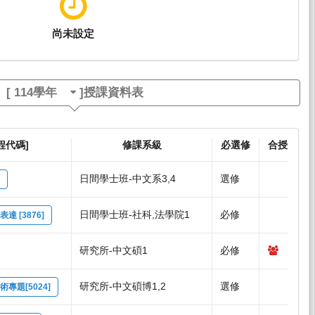
尚未設定
[
114學年
]授課資料表
程代碼]
修課系級
必選修
合授
日間學士班-中文系3,4
選修
日間學士班-社科,法學院1
必修
 [3876]
研究所-中文碩1
必修
研究所-中文碩博1,2
選修
專題[5024]