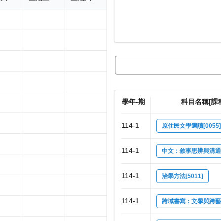
學年-期
科目名稱[課
114-1
原住民文學選讀[0055]
114-1
中文：敘事思辨與溝通表達
114-1
治學方法[5011]
114-1
跨域書寫：文學與跨藝術