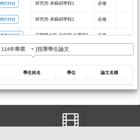
研究所-表藝碩學程1
必修
7253]
研究所-表藝碩學程1
必修
7253]
日間學士班-社科院,法學院1
必修
 [3876]
[
114年畢業
]指導學生論文
日間學士班-中文系1,2
選修
0048]
學生姓名
學位
論文名稱