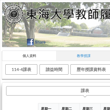
個人資料
教學授課
114-4課表
請益時間
歷年授課資料表
課表
星期一
星期二
星期三
星