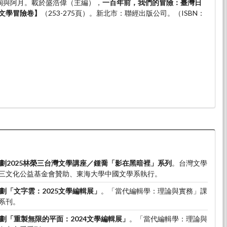
。阿淘與阿月。載於盛浩偉（主編），
一百年前，我們的冒險：臺灣日
文學冒險卷】
（253-275頁）。新北市：聯經出版公司。（ISBN：
劃2025林榮三台灣文學講座／鍾喬「影在黑暗裡」系列
。台灣文學
三文化公益基金會贊助、東海大學中國文學系執行。
劃「文字雲：2025文學編輯展」
。「當代編輯學：理論與實務」課
系刊。
劃「重製無限的平面：2024文學編輯展」
。「當代編輯學：理論與