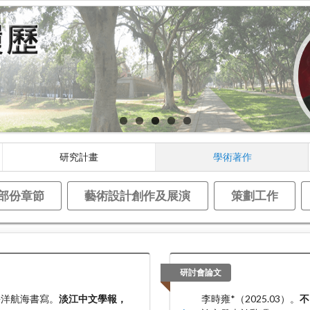
研究計畫
學術著作
部份章節
藝術設計創作及展演
策劃工作
研討會論文
平洋航海書寫。
淡江中文學報，
李時雍*（2025.03）。
不