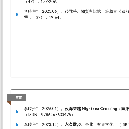
（47），177-209。
李時雍*（2021.06）。後戰爭、物質與記憶：施叔青《
學，
（39），49-64。
專書
李時雍*（2026.01）。
夜海穿越 Nightsea Crossing：
（ISBN：9786267603475）
李時雍*（2023.12）。
永久散步
。臺北：有鹿文化。（ISBN：