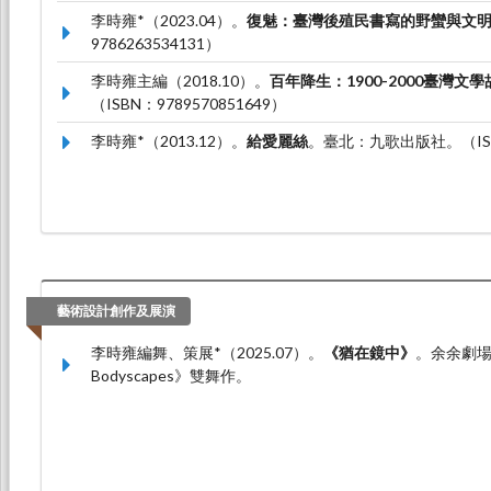
李時雍*（2023.04）。
復魅：臺灣後殖民書寫的野蠻與文
9786263534131）
李時雍主編（2018.10）。
百年降生：1900-2000臺灣文學
（ISBN：9789570851649）
李時雍*（2013.12）。
給愛麗絲
。臺北：九歌出版社。（ISBN
藝術設計創作及展演
李時雍編舞、策展*（2025.07）。
《猶在鏡中》
。余余劇場2
Bodyscapes》雙舞作。