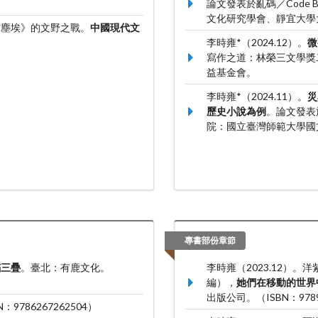
論文發表於亂碼／Code 
文化研究學會、靜宜大學
風前塵埃》的文野之戰。
中國現代文
李時雍*（2024.12）。
微
寫作之道：林榮三文學獎
益基金會。
李時雍*（2024.11）。
災
歷史小說為例
。論文發表
院：國立臺灣師範大學國
專書部份章節
舞蹈三疊
。臺北：有鹿文化。
李時雍（2023.12）
編），
她們在移動的世界
出版公司。（ISBN：9789
9786267262504）