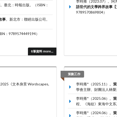
李時雍（2023.07）
明
。臺北：時報出版。（ISBN：
語世代的文學跨界故事【
9789570869804）
故事
。新北市：聯經出版公司。
：9789574449194）
6筆資料 more...
策劃工作
025《文本身景 Wordscapes,
李時雍*（2025.11）。
策
學會主辦、財團法人林榮
李時雍*（2025.06）。
策
程、《海紋》東海中文系
李時雍*（2024.06）。
策