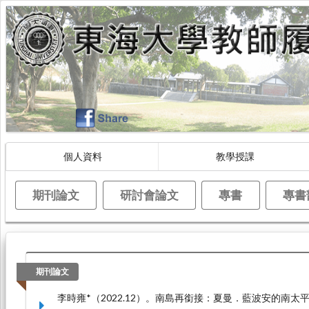
個人資料
教學授課
期刊論文
研討會論文
專書
專書
期刊論文
李時雍*（2022.12）。南島再銜接：夏曼．藍波安的南太