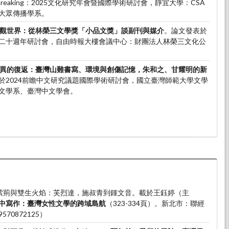
Breaking：2025文化研究年會暨國際學術研討會，靜宜大學：CSA
大眾傳播學系。
觀世界：從林榮三文學獎「小品文獎」談副刊與媒介
。論文發表於
二十週年研討會，自由時報大樓會議中心：財團法人林榮三文化公
異的復返：臺灣山難書寫、環境與創傷記憶，朱和之、甘耀明的新
於2024前瞻中文研究議題國際學術研討會，國立臺灣師範大學文學
文學系、臺灣中文學會。
。洋紫荊與雙生火焰：芙烈達，施叔青到鍾文音。載於王鈺婷（主
中寫作：臺灣女性文學的跨域島航
（323-334頁）。新北市：聯經
570872125）