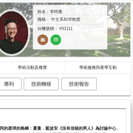
姓名：李時雍
職稱：
中文系助理教授
分機號碼：
#31111
學術活動及獲獎
學術服務與產學互動
專利
技術轉移
技術報告
同的星球的島嶼：夏曼．藍波安《沒有信箱的男人》為討論中心
。