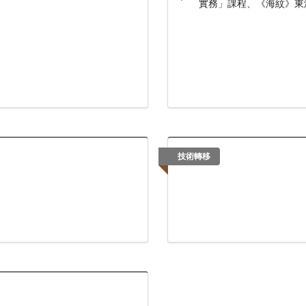
實務」課程、《海紋》東
技術轉移