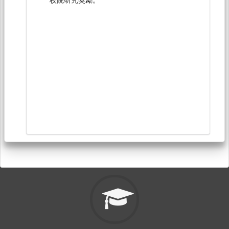
2018.03得獎）。以對話式智慧教學系統進行國
小特殊需求學生社會技巧教學。Taiwan E-
Learning Forum (TWELF 2018)大會最佳論文。