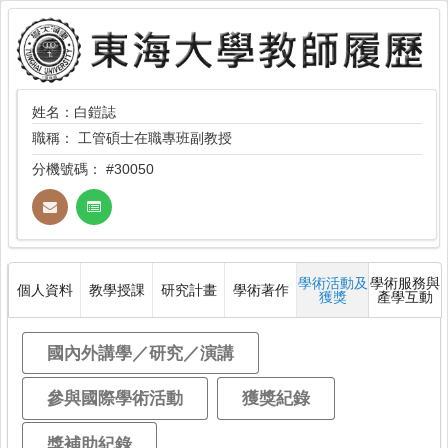
姓名：白鎧誌
職稱：
工管碩士在職專班副教授
分機號碼：
#30050
學術活動及
學術服務與
個人資料
教學授課
研究計畫
學術著作
獲獎
產學互動
國內外講學／研究／演講
參與國際學術活動
獲獎紀錄
獎補助紀錄