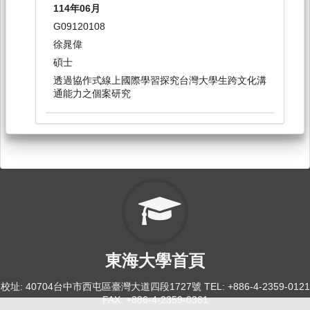
114年06月
英文作文（二）[0122]
G09120108
日間學士班-外文系2
徐晁偉
必修
碩士
透過協作式線上國際學習探究台灣大學生跨文化溝
114-1
通能力之個案研究
英文履歷寫作與求職技巧[3342]
日間學士班-共選修1-4
選修
114-2
英語口語訓練（二）[0114]
日間學士班-外文系2
東海大學首頁
必修
校址: 40704台中市西屯區臺灣大道四段1727號 TEL: +886-4-2359-0121
114-2
FAX: +886-4-2359-0361