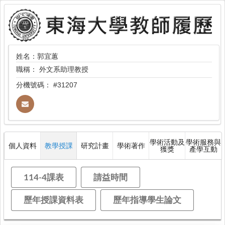
姓名：郭宜蕙
職稱：
外文系助理教授
分機號碼：
#31207
學術活動及
學術服務與
個人資料
教學授課
研究計畫
學術著作
獲獎
產學互動
114-4課表
請益時間
歷年授課資料表
歷年指導學生論文