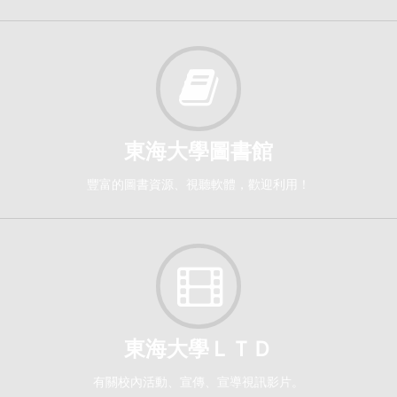
英文作文（二）[0115]
日間學士班-外文系2
必修
114-2
東海大學圖書館
英語口語訓練（二）[0121]
日間學士班-外文系2
豐富的圖書資源、視聽軟體，歡迎利用！
必修
114-2
英文作文（二）[0122]
日間學士班-外文系2
必修
東海大學ＬＴＤ
114-2
有關校內活動、宣傳、宣導視訊影片。