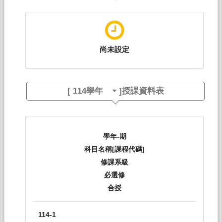
尚未設定
[
114學年
]授課資料表
學年-期
科目名稱[課程代碼]
修課系級
必選修
合授
114-1