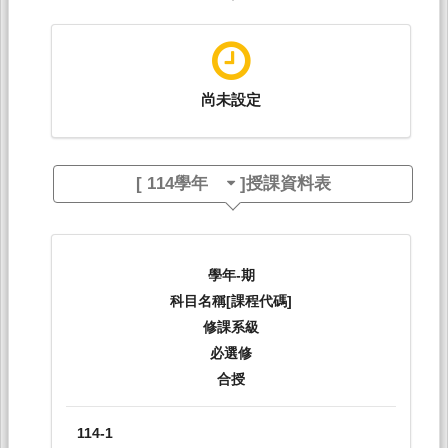
尚未設定
[
114學年
]授課資料表
學年-期
科目名稱[課程代碼]
修課系級
必選修
合授
114-1