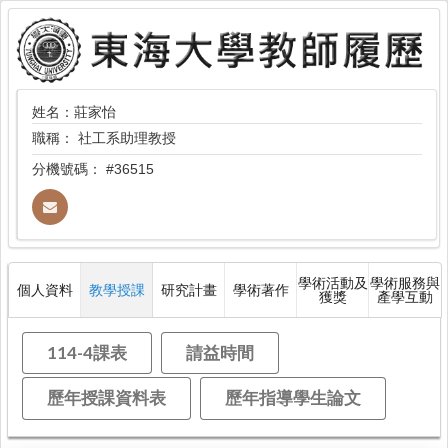
姓名：莊家怡
職稱：
社工系助理教授
分機號碼：
#36515
學術活動及
學術服務與
個人資料
教學授課
研究計畫
學術著作
獲獎
產學互動
114-4課表
請益時間
歷年授課資料表
歷年指導學生論文