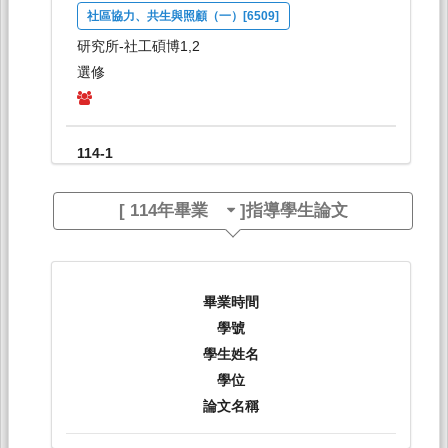
社區協力、共生與照顧（一）[6509]
研究所-社工碩博1,2
選修
114-1
福祉社會與開發福祉[6510]
[
114年畢業
]指導學生論文
研究所-社工碩博1,2
選修
114-1
畢業時間
學號
社區工作[1996]
學生姓名
日間學士班-社工系3A
學位
必修
論文名稱