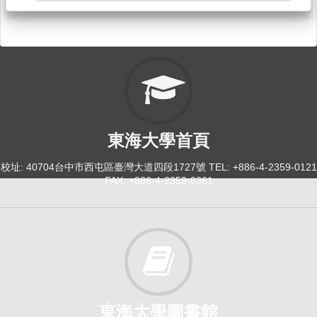
114-1
社區工作[2002]
日間學士班-社工系3B
必修
114-2
社會問題與社會工作[2021]
東海大學首頁
日間學士班-社工系1-4
校址: 40704台中市西屯區臺灣大道四段1727號 TEL: +886-4-2359-0121
選修
FAX: +886-4-2359-0361
114-2
社區協力、共生與照顧（二）[6510]
研究所-社工碩博1,2
選修
東海大學圖書館