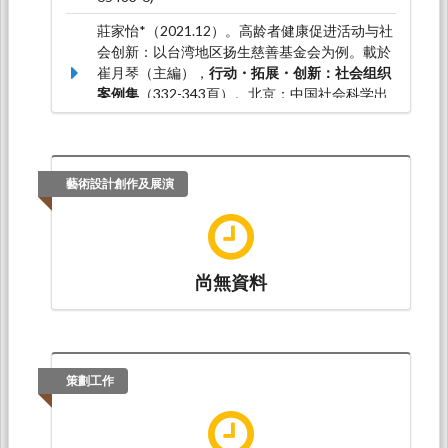
莊家怡*（2021.12）。高龄者健康促进活动与社
会创新：以台湾地区扬生慈善基金会为例。載於
崔月琴（主編），
行动・拓展・创新：社会组织
案例集
（332-343頁）。北京：中国社会科学出
版社。（ISBN：978-7-5203-9021-7）
藝術設計創作及展演
尚無資料
策劃工作