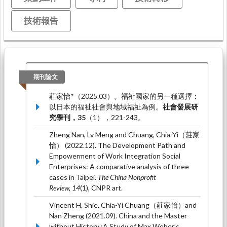
技術報告
期刊論文
莊家怡*（2025.03）。福祉國家的另一種選擇：
以日本的福祉社會與地域福祉為例。
社會發展研
究學刊，35
（1），221-243。
Zheng Nan, Lv Meng and Chuang, Chia-Yi（莊家
怡） (2022.12). The Development Path and
Empowerment of Work Integration Social
Enterprises: A comparative analysis of three
cases in Taipei.
The China Nonprofit
Review, 14
(1), CNPR art.
Vincent H. Shie, Chia-Yi Chuang（莊家怡）and
Nan Zheng (2021.09). China and the Master
without History :A Study of Max Weber’s