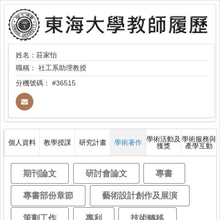
姓名：莊家怡
職稱：
社工系助理教授
分機號碼：
#36515
學術活動及
學術服務與
個人資料
教學授課
研究計畫
學術著作
獲獎
產學互動
期刊論文
研討會論文
專書
專書部份章節
藝術設計創作及展演
策劃工作
專利
技術轉移