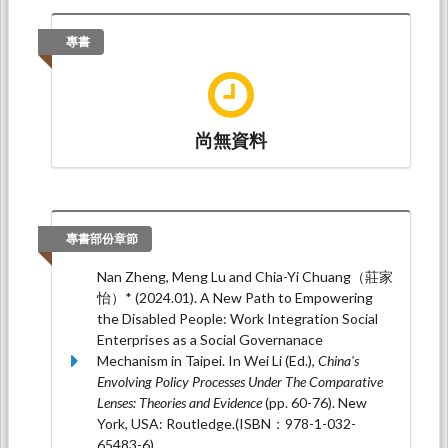
莊家怡*（2023.05）。
日本偏遠地區高齡者生活
支援模式之探究：以社會福祉協議會的角色與功
專書
能為中心
。論文發表於2023偏鄉離島社區工作與
社會福利學術研討會，線上：國立金門大學社會
工作學系。
莊家怡*（2021.10）。
日本「參與式預算」的發
尚無資料
展脈絡、現況與趨勢：從1970年代至現今
。論文
發表於社會之疫，批判之苗，東海大學社會科學
院：社團法人臺灣社會研究學會。
莊家怡*（2020.05）。
日本「地方創生」經驗之
專書部份章節
分析：理論、政策與實踐的觀察
。論文發表於高
齡社區共創生活實驗室研討會：高齡社區與服務
Nan Zheng, Meng Lu and Chia-Yi Chuang（莊家
創新實踐，國立中正大學高齡跨域創新研究中
怡）* (2024.01). A New Path to Empowering
心：國立中正大學高齡跨域創新研究中心。
the Disabled People: Work Integration Social
Enterprises as a Social Governanace
Mechanism in Taipei. In Wei Li (Ed.),
China's
Envolving Policy Processes Under The Comparative
Lenses: Theories and Evidence
(pp. 60-76). New
York, USA: Routledge.(ISBN：978-1-032-
65483-6)