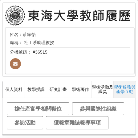
姓名：莊家怡
職稱：
社工系助理教授
分機號碼：
#36515
學術活動及
學術服務與
個人資料
教學授課
研究計畫
學術著作
獲獎
產學互動
擔任產官學相關職位
參與國際性組織
參訪活動
獲報章雜誌報導事項