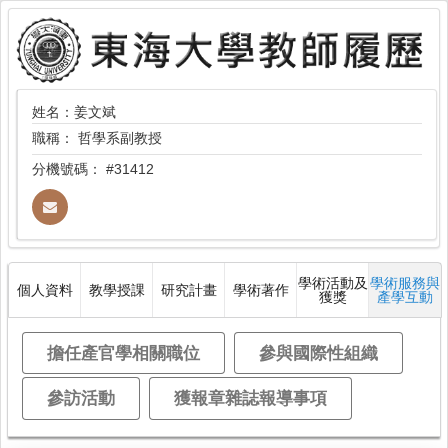
姓名：姜文斌
職稱：
哲學系副教授
分機號碼：
#31412
學術活動及
學術服務與
個人資料
教學授課
研究計畫
學術著作
獲獎
產學互動
擔任產官學相關職位
參與國際性組織
參訪活動
獲報章雜誌報導事項