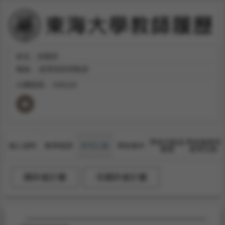
姓名：游雅婷
職稱：
經濟系助理教授
分機號碼：
#36116
學術活動及
學術服務與
個人資料
教學授課
研究計畫
學術著作
獲獎
產學互動
國科會計畫
非國科會計畫