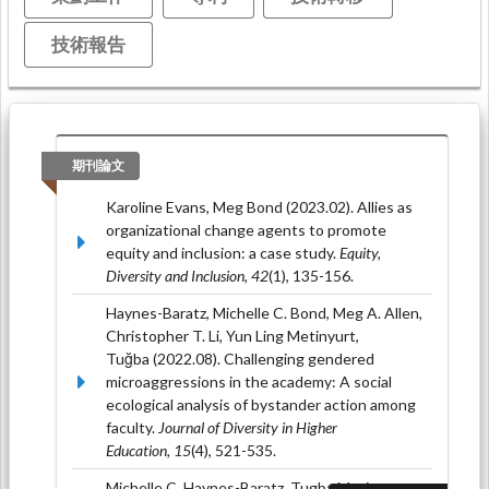
技術報告
期刊論文
Karoline Evans, Meg Bond (2023.02). Allies as
organizational change agents to promote
equity and inclusion: a case study.
Equity,
Diversity and Inclusion, 42
(1), 135-156.
Haynes-Baratz, Michelle C. Bond, Meg A. Allen,
Christopher T. Li, Yun Ling Metinyurt,
Tuğba (2022.08). Challenging gendered
microaggressions in the academy: A social
ecological analysis of bystander action among
faculty.
Journal of Diversity in Higher
Education, 15
(4), 521-535.
Michelle C. Haynes-Baratz, Tugba Metinyurt,