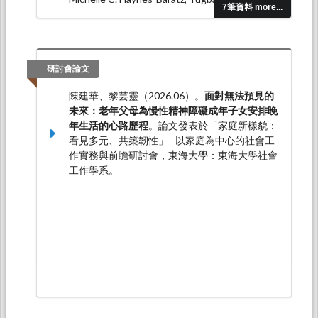
7筆資料 more...
Yun Ling Li, Joseph Gonzales, Meg A.
Bond (2021.12). Bystander training for faculty:
A promising approach to tackling
microaggressions.
New Ideas in
研討會論文
Psychology, 63
, 100882.
陳建華、黎芸靈（2026.06）。
面對無法預見的
(黎芸靈)* (2020.06). First-generation
未來：老年父母為慢性精神障礙成年子女安排晚
immigration women faculty’s workplace
年生活的心路歷程
。論文發表於「家庭新樣貌：
experiences in the US universities – examples
看見多元、共築韌性」--以家庭為中心的社會工
from China and Taiwan.
Migration
作實務與前瞻研討會，東海大學：東海大學社會
Studies, 8
(2), 209-227.
工作學系。
Hsing-Yuan Liu, Yun Ling Li (2017.11). Crossing
the gender boundaries: The gender
experiences of male nursing students in initial
nursing clinical practice in Taiwan.
Nurse
Education Today, 58
, 72-77.