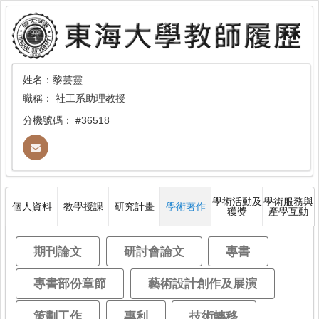
姓名：黎芸靈
職稱：
社工系助理教授
分機號碼：
#36518
學術活動及
學術服務與
個人資料
教學授課
研究計畫
學術著作
獲獎
產學互動
期刊論文
研討會論文
專書
專書部份章節
藝術設計創作及展演
策劃工作
專利
技術轉移