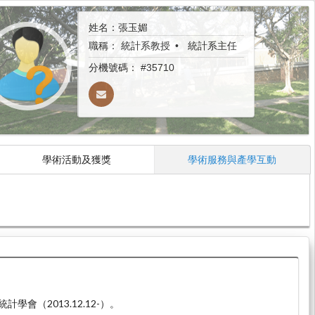
姓名：張玉媚
職稱：
統計系教授
統計系主任
分機號碼：
#35710
學術活動及獲獎
學術服務與產學互動
學會（2013.12.12-）。