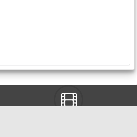
東海大學ＬＴＤ
有關校內活動、宣傳、宣導視訊影片。