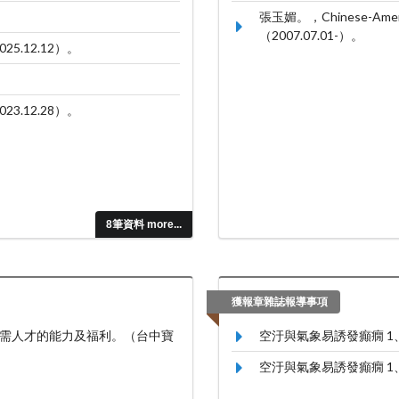
張玉媚。，Chinese-America
（2007.07.01-）。
25.12.12）。
23.12.28）。
8筆資料 more...
獲報章雜誌報導事項
需人才的能力及福利。（台中寶
空汙與氣象易誘發癲癇 1、2
空汙與氣象易誘發癲癇 1、2