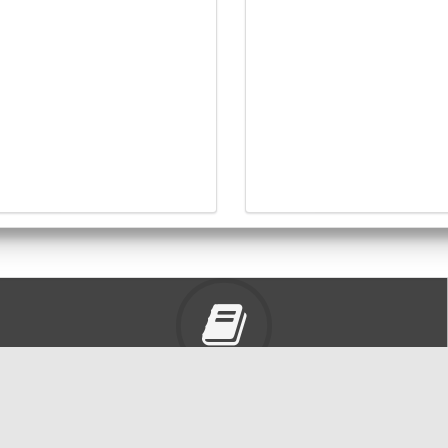
東海大學圖書館
豐富的圖書資源、視聽軟體，歡迎利用！