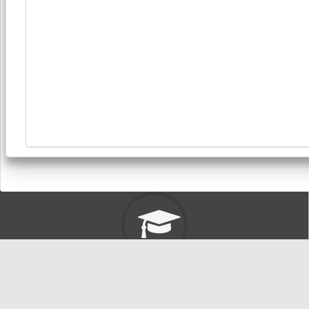
東海大學首頁
校址: 40704台中市西屯區臺灣大道四段1727號 TEL: +886-4-