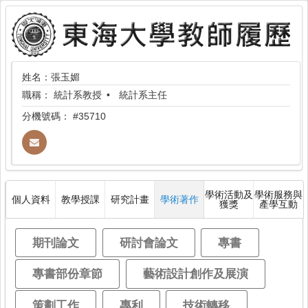
姓名：張玉媚
職稱：
統計系教授
統計系主任
分機號碼：
#35710
學術活動及
學術服務與
個人資料
教學授課
研究計畫
學術著作
獲獎
產學互動
期刊論文
研討會論文
專書
專書部份章節
藝術設計創作及展演
策劃工作
專利
技術轉移