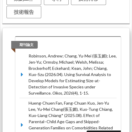
技術報告
期刊論文
Robinson, Andrew; Chang, Yu-Mei (張玉媚); Lee,
Jen-Yu; Ormsby, Michael; Welsh, Melissa;
Brockerhoff, Eckehard; Kean, John; Chiang,
Kuo-Szu (2026.04). Using Survival Analysis to
Develop Models for Estimating Size-at-
Detection of Invasive Species under
Surveillance.
Oikos, 2026
(4), 1-15.
Hueng-Chuen Fan, Fang-Chuan Kuo, Jen-Yu
Lee, Yu-Mei Chang(張玉媚), Kuo-Tung Chiang,
Kuo-Liang Chiang* (2025.08). Effect of
Parental–Child Age Gaps and Skipped-
Generation Families on Comorbidities Related