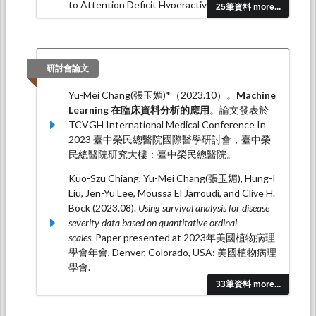
to Attention Deficit Hyperactivity Disorder: A
25筆資料 more...
Population-Based Case–Control
Study.
Children, 12
(9), 1123.
李仁佑、曾柏興、陳韻玹、張玉媚
研討會論文
*（2025.06）。動態季節灰模型之延伸/The
extension of dynamic seasonal grey model。
中
Yu-Mei Chang(張玉媚)*（2023.10）。
Machine
國統計學報/Journal of the Chinese Statistical
Learning 在臨床資料分析的應用
。論文發表於
Association，63
（2），111-131。
TCVGH International Medical Conference In
2023 臺中榮民總醫院國際醫學研討會，臺中榮
Jen-Yu Lee, Jin-Hua Chen, Yu-Mei Chang(張玉
民總醫院研究大樓：臺中榮民總醫院。
媚), Kuang-Fu Cheng (2025.03). Examining
Treatment Effects in Meta-Analysis through
Kuo-Szu Chiang, Yu-Mei Chang(張玉媚), Hung-I
Simultaneous Testing.
中國統計學報/Journal of
Liu, Jen-Yu Lee, Moussa El Jarroudi, and Clive H.
the Chinese Statistical Association, 63
(1), 36-53.
Bock (2023.08).
Using survival analysis for disease
severity data based on quantitative ordinal
Yu-Mei Chang(張玉媚)*, Pao-Sheng Shen(沈葆
scales
. Paper presented at 2023年美國植物病理
聖), Chun-Ying Ho (2025.02). Bayesian phase II
學會年會, Denver, Colorado, USA: 美國植物病理
adaptive randomization by jointly modeling
學會.
efficacy and toxicity as time-to-event
outcomes.
Journal of Biopharmaceutical
33筆資料 more...
(張玉媚)*（2023.06）。
Adaptive
Statistics, 35
(2), 207-226.
Randomization Design for Multiarm