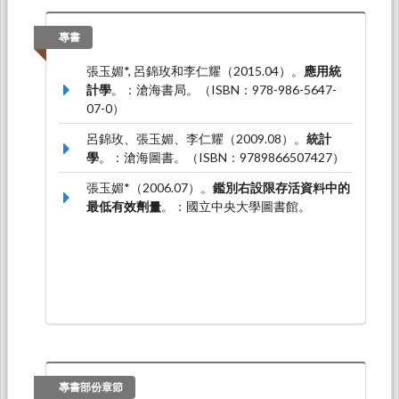
Response – Survival Clinical Trials
。論文發表
於第三十二屆南區統計研討會暨2023 年中華機
專書
率統計學會年會及學術研討會，東華大學：東華
大學應用數學系。
張玉媚*, 呂錦玫和李仁耀（2015.04）。
應用統
計學
。：滄海書局。（ISBN：978-986-5647-
張玉媚*（2022.07）。
Facilitate Adaptive
07-0）
Randomization for Survival Clinical Trials
Using Information about Short-term
呂錦玫、張玉媚、李仁耀（2009.08）。
統計
Responses
。論文發表於第三十一屆南區統計研
學
。：滄海圖書。（ISBN：9789866507427）
討會，逢甲大學：逢甲大學統計學系 逢甲大學應
用數學系。
張玉媚*（2006.07）。
鑑別右設限存活資料中的
最低有效劑量
。：國立中央大學圖書館。
(張玉媚)*（2022.07）。
Facilitate Adaptive
Randomization for Survival Clinical Trials
Using Information about Short-term
Responses
。論文發表於第三十一屆南區統計研
討會，逢甲大學：逢甲大學統計學系、應用數學
系。
專書部份章節