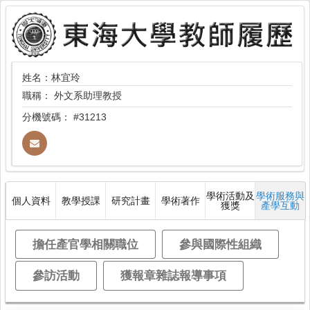
姓名：林宜玲
職稱：
外文系助理教授
分機號碼：
#31213
學術活動及
學術服務與
個人資料
教學授課
研究計畫
學術著作
獲獎
產學互動
擔任產官學相關職位
參與國際性組織
參訪活動
獲報章雜誌報導事項