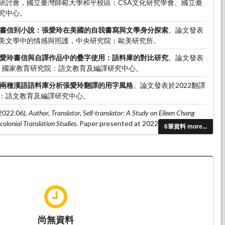
研討會，國立臺灣師範大學和平校區：CSA文化研究學會、國立臺
究中心。
書信到小說：張愛玲在美國的自我書寫與文學身分探索
。論文發表
美文學中的情感與照護，中央研究院：歐美研究所。
愛玲書信與自譯作品中的疊字使用：語料庫的對比研究
。論文發表
會，國家教育研究院：語文教育及編譯研究中心。
兩種漢語語料庫分析張愛玲翻譯的用字風格
。論文發表於2022翻譯
：語文教育及編譯研究中心。
022.06).
Author, Translator, Self-translator: A Study on Eileen Chang
colonial Translation Studies
. Paper presented at 2022 The 4th East
6筆資料 more...
 Conference (EATS4), Université Paris Cité: Université Paris Cité:
nités.
尚無資料