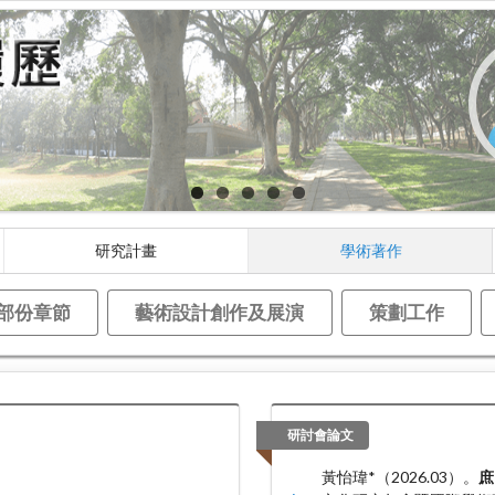
研究計畫
學術著作
部份章節
藝術設計創作及展演
策劃工作
研討會論文
黃怡瑋*（2026.03）。
庶