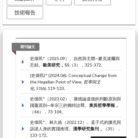
技術報告
期刊論文
史偉民*（2025.09）。自然與主體─麥克道爾與
丕頻。
歐美研究，55
（3），325-372。
(史偉民)* (2024.06). Conceptual Change from
the Hegelian Point of View.
哲學與文
化, 51
(6), 119-133.
史偉民*（2023.02）。康德論道德的判斷原則與
踐履原則─牟宗三的獨特詮釋。
東吳哲學學報，
（46），73-104。
史偉民*、林久絡（2022.12）。孟子式的擴充與
訴諸人身的實踐推理。
漢學研究集刊，
（35），
133-172。