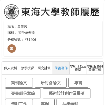
姓名：史偉民
職稱：
哲學系教授
分機號碼：
#31406
學術活動及
學術服務與
個人資料
教學授課
研究計畫
學術著作
獲獎
產學互動
期刊論文
研討會論文
專書
專書部份章節
藝術設計創作及展演
策劃工作
專利
技術轉移