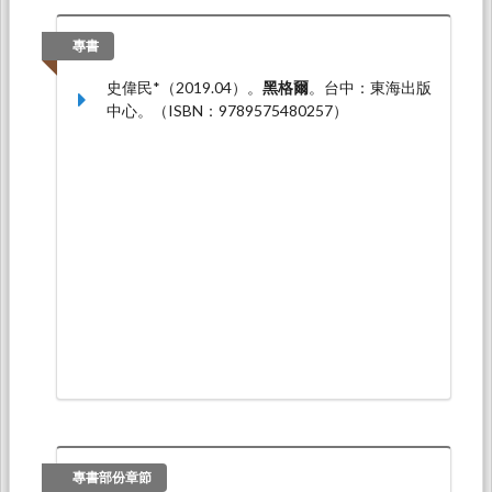
Hegel“, Kyoto: Graduate School of Letters,
Kyoto University.
專書
史偉民*（2019.05）。
沒有形上學的倫理學─ 牟
史偉民*（2019.04）。
黑格爾
。台中：東海出版
宗三哲學對當代哲學可能的貢獻
。論文發表於第
中心。（ISBN：9789575480257）
二屆兩岸國學論壇，福建平潭：平潭兩岸國學中
心。
史偉民*（2018.12）。
儒家與主體性─牟宗三的
觀點
。論文發表於2018馮契哲學研究工作坊，上
海：華東師範大學。
專書部份章節