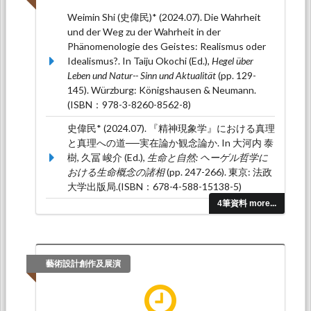
Weimin Shi (史偉民)* (2024.07). Die Wahrheit
und der Weg zu der Wahrheit in der
Phänomenologie des Geistes: Realismus oder
Idealismus?. In Taiju Okochi (Ed.),
Hegel über
Leben und Natur-- Sinn und Aktualität
(pp. 129-
145). Würzburg: Königshausen & Neumann.
(ISBN：978-3-8260-8562-8)
史偉民* (2024.07). 『精神現象学』における真理
と真理への道──実在論か観念論か. In 大河内 泰
樹, 久冨 峻介 (Ed.),
生命と自然: ヘーゲル哲学に
おける生命概念の諸相
(pp. 247-266). 東京: 法政
大学出版局.(ISBN：678-4-588-15138-5)
4筆資料 more...
Weimin Shi (2023.02). Der Geist als »die
wirkende Gattung in der
Weltgeschichte. In Klaus Vieweg (Ed.),
Das
Beste von Hegel – The Best of Hegel
(pp. 279-
藝術設計創作及展演
294). Berlin: Duncker & Humblot.(ISBN：978-3-
428-18415-6)
史偉民（2018.12）。詮釋的多元性與尋求真理