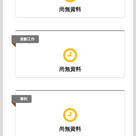
的詮釋。載於傅永軍，陳治國（主編），
《中國
尚無資料
詮釋學》第17集
（37-45頁）。濟南：山東大學
出版社。（ISBN：978-7-5607-6281-4）
策劃工作
尚無資料
專利
尚無資料