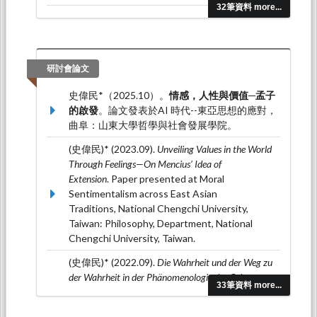
32筆資料 more...
(史偉民)* (2022.12). A Curious Case of Cultural
Encounter: The Appropriation of Kant’s
Philosophy through Contemporary Neo-
Confucianism.
Culture and Dialogue,
(10), 129-
研討會論文
142.
史偉民*（2025.10）。
情感，人性與價值─孟子
的啟發
。論文發表於AI 時代--東亞思想的應對，
曲阜：山東大學哲學與社會發展學院。
(史偉民)* (2023.09).
Unveiling Values in the World
Through Feelings—On Mencius’ Idea of
Extension
. Paper presented at Moral
Sentimentalism across East Asian
Traditions, National Chengchi University,
Taiwan: Philosophy, Department, National
Chengchi University, Taiwan.
(史偉民)* (2022.09).
Die Wahrheit und der Weg zu
der Wahrheit in der Phänomenologie des Geistes:
33筆資料 more...
Realismus oderIdealismus?
. Paper presented
at Internationale Tagung „Natur und Leben bei