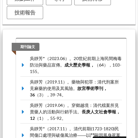
技術報告
期刊論文
吳靜芳*（2023.06）。20世紀前期上海民間梅毒
防治與藥品宣傳。
成大歷史學報，
（64），103-
155。
吳靜芳（2019.11）。藥物與犯罪：清代刑案所
見麻藥的使用及其風險。
故宮學術季刊，
36
（3），39-74。
吳靜芳（2019.04）。穿鄉越境：清代檔案所見
賣藥人的活動與行銷手法。
長庚人文社會學報，
12
（1），55-92。
吳靜芳*（2017.11）。清代前期(1723-1820)民
間傷口處理與破傷風治療――以鬥毆因風身死案