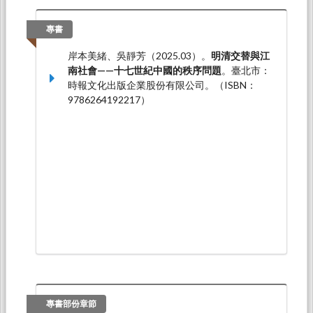
吳靜芳（2014.08）。
中國傳統醫書所見破傷風
的概念與療法的變化
。論文發表於2014年生命醫
專書
療史與醫籍文獻學術沙龍暨青年學者研討會，中
岸本美緒、吳靜芳（2025.03）。
明清交替與江
原大學通識教育中心：中原大學通識教育中心。
南社會——十七世紀中國的秩序問題
。臺北市：
吳靜芳（2014.06）。
一子萬事足：明代男性的
時報文化出版企業股份有限公司。（ISBN：
醫藥求子
。論文發表於「身體、文化與社會：中
9786264192217）
國藥物史」，香港浸會大學：香港浸會大學 當代
中國研究所。
專書部份章節