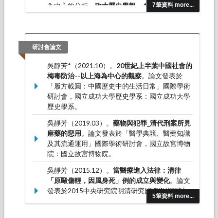
為中心的分析。
政大歷史學報，48
，1-42。
7筆資料 more...
吳靜芳*（2017.06）。清律「原毆傷輕，因風身
死」例的成立與變化。
東吳歷史學報，37
，65-
115。
研討會論文
吳靜芳*（2021.10）。
20世紀上半葉中國社會的
梅毒防治--以上海為中心的觀察
。論文發表於
「履方載圓：中國歷史中的生活日常」國際學術
研討會，國立成功大學歷史學系：國立成功大學
歷史學系。
吳靜芳（2019.03）。
藥物與犯罪_清代刑案所見
麻藥的惡用
。論文發表於「醫學典籍、醫藥知識
及其流通運用」國際學術研討會，國立故宮博物
院：國立故宮博物院。
吳靜芳（2015.12）。
當醫療進入法律：清律
「原毆傷輕，因風身死」例的成立與變化
。論文
發表於2015中央研究院明清研究國際學術研討
5筆資料 more...
會，中央研究院：中央研究院明清研究推動委員
會。