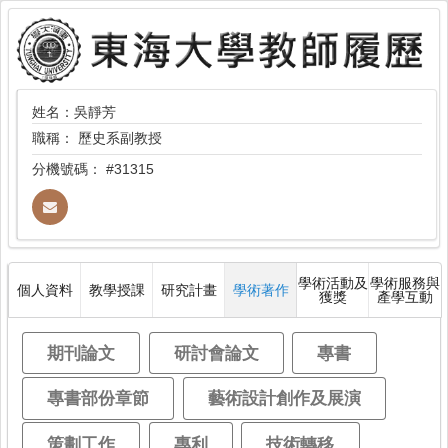
姓名：吳靜芳
職稱：
歷史系副教授
分機號碼：
#31315
學術活動及
學術服務與
個人資料
教學授課
研究計畫
學術著作
獲獎
產學互動
期刊論文
研討會論文
專書
專書部份章節
藝術設計創作及展演
策劃工作
專利
技術轉移