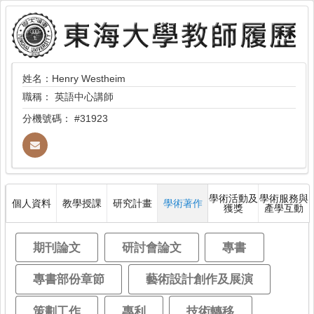
姓名：Henry Westheim
職稱：
英語中心講師
分機號碼：
#31923
學術活動及
學術服務與
個人資料
教學授課
研究計畫
學術著作
獲獎
產學互動
期刊論文
研討會論文
專書
專書部份章節
藝術設計創作及展演
策劃工作
專利
技術轉移