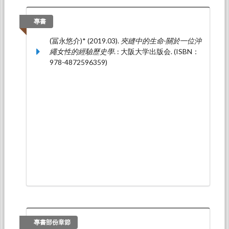
大學行政大樓(彰化縣大村鄉學府路168號): 大葉
大學應用日語學系.
專書
(冨永悠介)* (2023.03).
矛盾中的交錯相遇與交流
(冨永悠介)* (2019.03).
夾縫中的生命-關於一位沖
ー泰國技術實習生的敘述為中心
. Paper
繩女性的經驗歷史學
. : 大阪大学出版会. (ISBN：
presented at 2023年東海大學日本語言文化學系
978-4872596359)
30週年國際學術研討會《異「言語」與『未
來』》, 東海大學: 東海大學日本語言文化學系.
專書部份章節