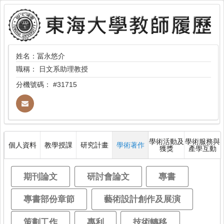
姓名：冨永悠介
職稱：
日文系助理教授
分機號碼：
#31715
學術活動及
學術服務與
個人資料
教學授課
研究計畫
學術著作
獲獎
產學互動
期刊論文
研討會論文
專書
專書部份章節
藝術設計創作及展演
策劃工作
專利
技術轉移