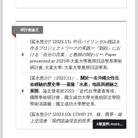
研討會論文
(冨永悠介)* (2025.11).
中日バイリンガル雑誌を
作るプロジェクトワークの実践ー『朝顔』にお
ける「自分の言葉」と教師の関わりー
. Paper
presented at 2025年大葉大學應用日語學系學術
研討會, 大葉大學: 大葉大學應用日語學系.
(冨永悠介)*（2023.11）。
關於一名沖繩女性生
命經驗的歷史學──基隆「水產」地區與經驗之
展開
。論文發表於2023 「近代台灣週邊海域」
國際學術研討會，國立成功大學光復校區文學院
學術演講廳：國立成功大學歷史系。
(冨永悠介)* (2023.10).
COVID-19、核、戰爭－線
上交流會「我們談論現在的世界」的實踐報告
4筆資料 more...
－
. Paper presented at 2023年大葉大學應用日
語系學術研討會-日語多元教學實踐與研究-, 大葉