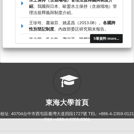
紹
。我國與日本、歐盟水土保持（含崩塌地）管
理法規釋義與制度介紹。
王珍玲、蕭淑芬、姚孟昌（2013.08）。
各國跨
性別登記制度
。內政部委託研究期末報告。
張永明、吳永乾、蕭淑芬、陳耀祥
5筆資料 more...
（2010.12）。
閱聽眾接近使用傳播媒體權之研
究
。國家通訊傳播委員會委託研究報告。
吳志光、蕭淑芬（2010.06）。
教師申訴評議案
件~各級民事法院裁判之分析
。教育部委託研究
期末報告。
東海大學首頁
校址: 40704台中市西屯區臺灣大道四段1727號 TEL: +886-4-2359-0121
FAX: +886-4-2359-0361