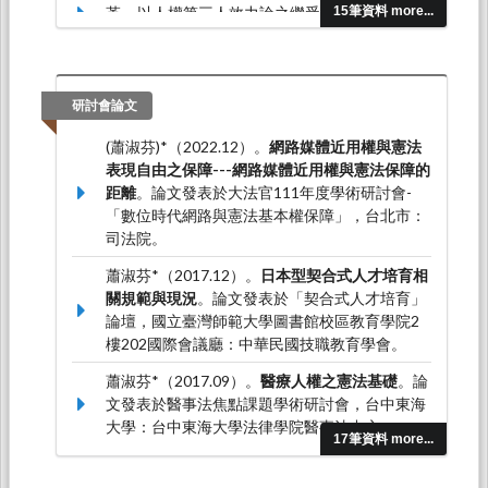
革---以人權第三人效力論之繼受與後續理論發展
15筆資料 more...
為例。
東海大學法學研究，0
（49），1-44。
(蕭淑芬)*（2016.08）。日本型私校公益化法制
規範概述---以嚴重經營管理不善學校之處理機制
研討會論文
為例。
臺灣教育評論月刊，5
（8），8-12。
(蕭淑芬)*（2022.12）。
網路媒體近用權與憲法
表現自由之保障---網路媒體近用權與憲法保障的
距離
。論文發表於大法官111年度學術研討會-
「數位時代網路與憲法基本權保障」，台北市：
司法院。
蕭淑芬*（2017.12）。
日本型契合式人才培育相
關規範與現況
。論文發表於「契合式人才培育」
論壇，國立臺灣師範大學圖書館校區教育學院2
樓202國際會議廳：中華民國技職教育學會。
蕭淑芬*（2017.09）。
醫療人權之憲法基礎
。論
文發表於醫事法焦點課題學術研討會，台中東海
大學：台中東海大學法律學院醫事法中心。
17筆資料 more...
蕭淑芬*（2016.12）。
日本高等職業教育法制規
範之變革--兼論職業訓練制度之現況
。論文發表