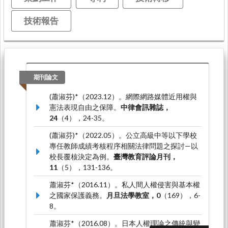
技術報告
期刊論文
(蕭淑芬)*（2023.12）。網際網路媒體近用權與
憲法表現自由之保障。
中律會訊雜誌，
24
（4），24-35。
(蕭淑芬)*（2022.05）。公立高級中等以下學校
專任教師成績考核程序相關法律問題之探討—以
校長覆核決定為例。
臺灣教育評論月刊，
11
（5），131-136。
蕭淑芬*（2016.11）。私人間人權侵害與基本權
之國家保護義務。
月旦法學教室，0
（169），6-
8。
蕭淑芬*（2016.08）。日本人權理論之傳統與變