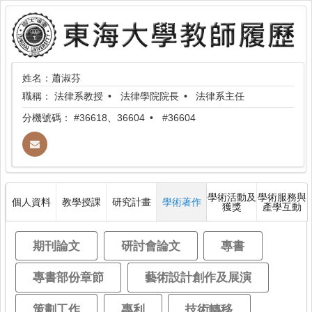
姓名：蕭淑芬
職稱：
法律系教授
法律學院院長
法律系主任
分機號碼：
#36618、36604
#36604
學術活動及
學術服務與
個人資料
教學授課
研究計畫
學術著作
獲獎
產學互動
期刊論文
研討會論文
專書
專書部份章節
藝術設計創作及展演
策劃工作
專利
技術轉移