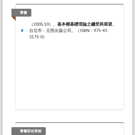
於「技職深耕務實致用」論壇，國立臺北科技大
學行政大樓9樓國際會議廳(台北市忠孝東路三段
專書
一號)：技職教育學會。
（2005.10）。
基本權基礎理論之繼受與展望
。
蕭淑芬*（2015.12）。
大學教師聘任與資格審查
台北市：元照出版公司。（ISBN：975-41-
之規範法理與救濟程序
。論文發表於教育部104
3175-0）
年度教師聘任資格審查暨行政救濟業務實務研討
會，國立台北科技大學：教育部。
專書部份章節