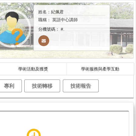
姓名：紀佩君
職稱：
英語中心講師
分機號碼：
#.
學術活動及獲獎
學術服務與產學互動
專利
技術轉移
技術報告