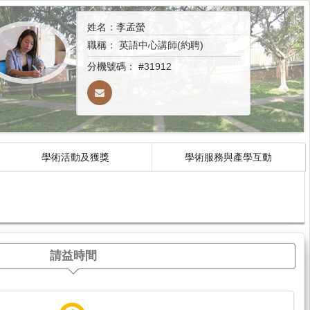
姓名：李孟螢
職稱：
英語中心講師(約聘)
分機號碼：
#31912
學術活動及獲獎
學術服務與產學互動
請益時間