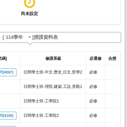
尚未設定
[
114學年
]授課資料表
代碼]
修課系級
必選修
合授
日間學士班-中文,歷史,日文,哲學2
必修
4087]
日間學士班-理院,建築,工設,景觀1
必修
日間學士班-工學院1
必修
日間學士班-工學院2
必修
4106]