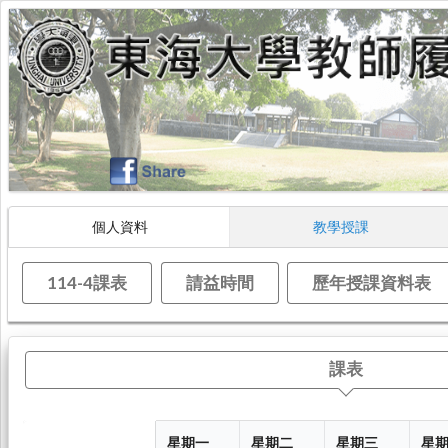
個人資料
教學授課
114-4課表
請益時間
歷年授課資料表
課表
星期一
星期二
星期三
星