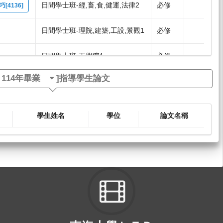
日間學士班-經,畜,食,健運,法律2
必修
4136]
日間學士班-理院,建築,工設,景觀1
必修
日間學士班-工學院1
必修
[
114年畢業
]指導學生論文
日間學士班-文學院2
必修
4087]
日間學士班-工學院2
必修
4105]
學生姓名
學位
論文名稱
日間學士班-經,畜,食,健運,法律2
必修
4135]