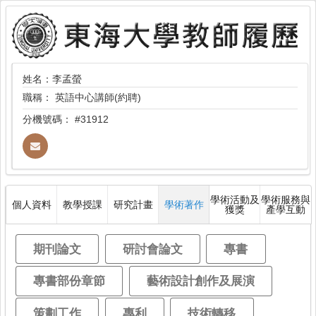
姓名：李孟螢
職稱：
英語中心講師(約聘)
分機號碼：
#31912
學術活動及
學術服務與
個人資料
教學授課
研究計畫
學術著作
獲獎
產學互動
期刊論文
研討會論文
專書
專書部份章節
藝術設計創作及展演
策劃工作
專利
技術轉移