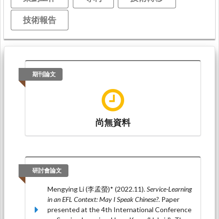
技術報告
期刊論文
尚無資料
研討會論文
Mengying Li (李孟螢)* (2022.11).
Service-Learning
in an EFL Context: May I Speak Chinese?
. Paper
presented at the 4th International Conference