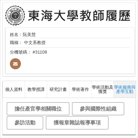
姓名：阮美慧
職稱：
中文系教授
分機號碼：
#31108
學術活動及
學術服務與
個人資料
教學授課
研究計畫
學術著作
獲獎
產學互動
擔任產官學相關職位
參與國際性組織
參訪活動
獲報章雜誌報導事項