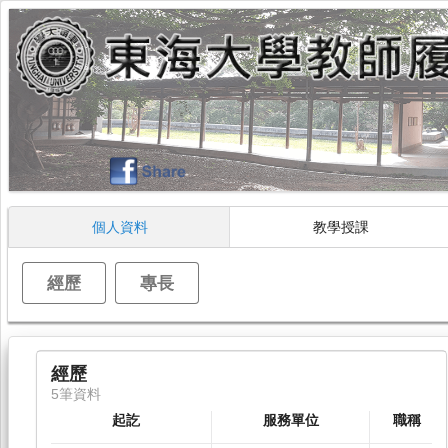
個人資料
教學授課
經歷
專長
經歷
5筆資料
起訖
服務單位
職稱