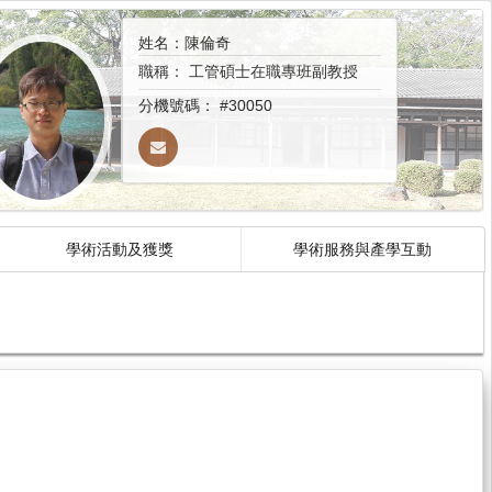
姓名：陳倫奇
職稱：
工管碩士在職專班副教授
分機號碼：
#30050
學術活動及獲獎
學術服務與產學互動