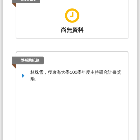
踐暨臺日大學地方連結與社會實踐聯盟國際研討
會。暨南大學，TWN, 台灣。
尚無資料
獎補助紀錄
林珠雪，獲東海大學100學年度主持研究計畫獎
勵。