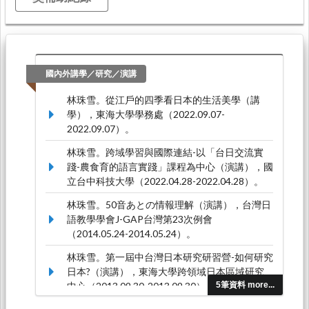
國內外講學／研究／演講
林珠雪。從江戶的四季 看 日本的生活美學（講
學），東海大學學務處（2022.09.07-
2022.09.07）。
林珠雪。跨域學習與國際連結-以「台日交流實
踐-農食育的語言實踐」課程為中心（演講），國
立台中科技大學（2022.04.28-2022.04.28）。
林珠雪。50音あとの情報理解（演講），台灣日
語教學學會J-GAP台灣第23次例會
（2014.05.24-2014.05.24）。
林珠雪。第一屆中台灣日本研究研習營-如何研究
日本?（演講），東海大學跨領域日本區域研究
中心（2013.09.30-2013.09.30）。
5筆資料 more...