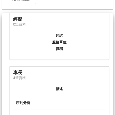
經歷
0筆資料
起訖
服務單位
職稱
專長
4筆資料
描述
序列分析