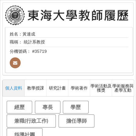
姓名：黃連成
職稱：
統計系教授
分機號碼：
#35719
學術活動及
學術服務與
個人資料
教學授課
研究計畫
學術著作
獲獎
產學互動
經歷
專長
學歷
兼職(行政工作)
擔任導師
指導社團