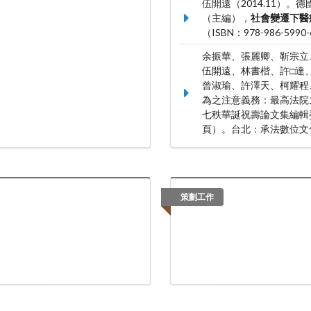
伍開遠（2014.11）
（主編），
社會變遷下醫
（ISBN：978-986-5990-
余振華、張麗卿、靳宗立
伍開遠、林書楷、許□達
曾淑瑜、許澤天、柯耀程、
為之注意義務：最高法院
七秩華誕祝壽論文集編輯
頁）。台北：承法數位文化有
策劃工作