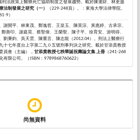
。德國刑法政策上醫療死亡協助制度之發展趨勢。載於陳運財、林更盛
療法制發展之研究（一）
（229-248頁）。：東海大學法律學院。
61-9）
、謝開平、林東茂、鄭逸哲、王皇玉、陳英淙、黃惠婷、古承宗、
、鄭善印、謝庭晃、蔡聖偉、王榮聖、陳子平、徐育安、游明得、
劉秉鈞、吳天雲、陳重言、陳志龍（2012.04）。刑法上醫療行
九十七年度台上字第二九０五號刑事判決之研究。載於甘添貴教授
委員會（主編），
甘添貴教授七秩華誕祝壽論文集 上冊
（241-268
限公司。（ISBN：9789868760622）
尚無資料