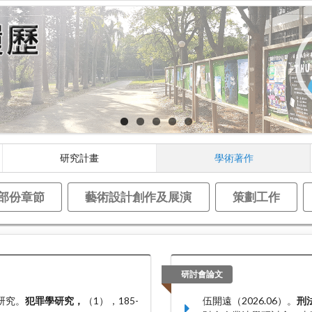
研究計畫
學術著作
部份章節
藝術設計創作及展演
策劃工作
研討會論文
研究。
犯罪學研究，
（1），185-
伍開遠（2026.06）。
刑