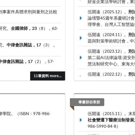
財金企業法學研討會，東
。刑事案件具體求刑與量刑之比較
伍開遠（2025.12）。
刑
論壇暨45週年系慶研討
理學會、台灣人工智慧協
研究。
全國律師，23
（8），63-
伍開遠（2024.11）。
刑
題與對策學術研討會，中
究。
中律會訊雜誌，17
（3），
伍開遠（2023.12）。
刑
第二屆AI法律論壇:資安
中律會訊雜誌，17
（2），57-
慧法制研究中心、東海大
伍開遠（2022.12）。
刑
11筆資料 more...
對策學術研討會，中正大
專書部份章節
院。（ISBN：978-986-
伍開遠（2015.11）
社會變遷下醫療法制發展
986-5990-84-8）