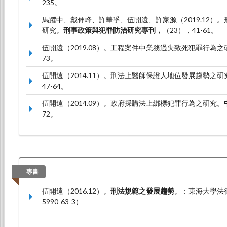
235。
馬躍中、戴伸峰、許華孚、伍開遠、許家源（2019.12）
研究。
刑事政策與犯罪防治研究專刊，
（23），41-61。
伍開遠（2019.08）。工程案件中業務過失致死犯罪行為之
73。
伍開遠（2014.11）。刑法上醫師保證人地位發展趨勢之研
47-64。
伍開遠（2014.09）。政府採購法上綁標犯罪行為之研究。
72。
專書
伍開遠（2016.12）。
刑法規範之發展趨勢
。：東海大學法律學
5990-63-3）