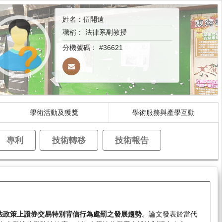
姓名：伍開遠
職稱：
法律系副教授
分機號碼：
#36621
學術活動及獲獎
學術服務與產學互動
專利
技術轉移
技術報告
法政策上證券交易特別背信行為處罰之發展趨勢
。論文發表於當代